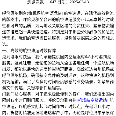
浏览次数：1647
日期：2025-03-13
呼伦贝尔到台州[机场航空货运站]-航空速运，在现代高效物流
的版图中，呼伦贝尔至台州的航空速运服务正以其卓越的时效
性和可靠的品质，为两地及关联区域的商贸往来、紧急物资输
送等搭建起一条快速通道。特别是对于那些分秒必争的加急货
运需求，我们的空运当日达服务，堪称解决燃眉之急的理想之
选。
一、高效的航空速运时效保障
港到港限时快运：我们承诺提供国内空运限时6-8小时港到港
服务。这意味着，无论您的货物从全国各地任何一个通航机场
出发，都能以最快的速度跨越地理距离，高效抵达台州机场或
呼伦贝尔机场，确保航空急件的及时送达。这种快速的机场到
机场运输，满足了众多对时间极度敏感的业务场景，如紧急商
务文件传递、关键零部件运输等。
门到门贴心服务：对于追求极致便利的客户，我们还推出国内
限时12小时门到门服务。呼伦贝尔到台州[
机场航空货运站
]-航
空速运，以航班实际起飞时间作为计时起点，在最迟12小时
内，货物将精准无误地送达客户手中。无论是呼伦贝尔草原深