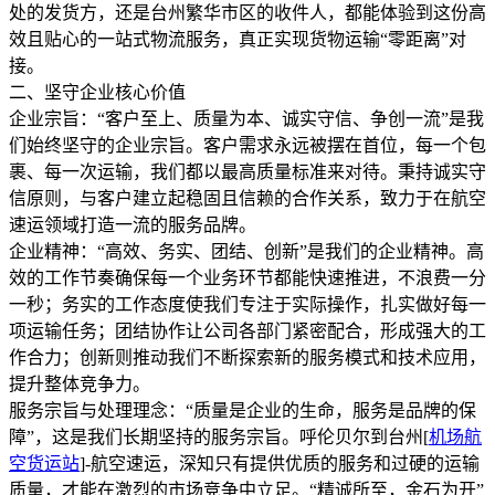
处的发货方，还是台州繁华市区的收件人，都能体验到这份高
效且贴心的一站式物流服务，真正实现货物运输“零距离”对
接。
二、坚守企业核心价值
企业宗旨：“客户至上、质量为本、诚实守信、争创一流”是我
们始终坚守的企业宗旨。客户需求永远被摆在首位，每一个包
裹、每一次运输，我们都以最高质量标准来对待。秉持诚实守
信原则，与客户建立起稳固且信赖的合作关系，致力于在航空
速运领域打造一流的服务品牌。
企业精神：“高效、务实、团结、创新”是我们的企业精神。高
效的工作节奏确保每一个业务环节都能快速推进，不浪费一分
一秒；务实的工作态度使我们专注于实际操作，扎实做好每一
项运输任务；团结协作让公司各部门紧密配合，形成强大的工
作合力；创新则推动我们不断探索新的服务模式和技术应用，
提升整体竞争力。
服务宗旨与处理理念：“质量是企业的生命，服务是品牌的保
障”，这是我们长期坚持的服务宗旨。呼伦贝尔到台州[
机场航
空货运站
]-航空速运，深知只有提供优质的服务和过硬的运输
质量，才能在激烈的市场竞争中立足。“精诚所至，金石为开”