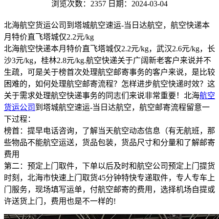
浏览次数：2357
日期：2024-03-04
北海航空货运公司到塔城航空速运-当日达航空，航空快递本
月特价直飞塔城仅2.2元/kg
北海航空快递本月特价直飞塔城仅2.2元/kg，武汉2.6元/kg，长
沙3元/kg，桂林2.8元/kg.航空快递关于广阔新老客户来说并不
生疏，可是关于榜首次处理航空邮寄事务的客户来说，是比较
困难的，如何处理航空邮寄流程？怎样进步航空快递时效？这
关于需求处理航空快递事务的同志们来说非常重要！北海
航空
货运公司
到塔城航空速运-当日达航空，航空邮寄流程留意一
下过程：
榜首：提早电话咨询，了解当天航空动态信息（有无航班，那
些物品不能航空运送，货品包装，货品尺寸和分量和了解邮寄
费用
第二：预定上门取件，下单以后及时和航空公司预定上门提货
时刻，北海市快速上门取货45分钟特快专递取件，专人专车上
门服务，现场填写运单，付航空邮寄的费用，选择机场自提或
许送货上门，费用也是不一样的!