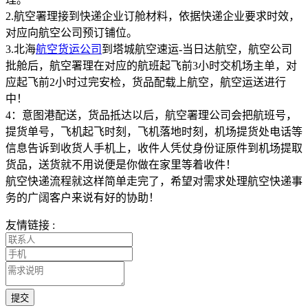
2.航空署理接到快递企业订舱材料，依据快递企业要求时效，
对应向航空公司预订铺位。
3.北海
航空货运公司
到塔城航空速运-当日达航空，航空公司
批舱后，航空署理在对应的航班起飞前3小时交机场主单，对
应起飞前2小时过完安检，货品配载上航空，航空运送进行
中！
4：意图港配送，货品抵达以后，航空署理公司会把航班号，
提货单号，飞机起飞时刻，飞机落地时刻，机场提货处电话等
信息告诉到收货人手机上，收件人凭仗身份证原件到机场提取
货品，送货就不用说便是你做在家里等着收件！
航空快递流程就这样简单走完了，希望对需求处理航空快递事
务的广阔客户来说有好的协助！
友情链接 :
提交