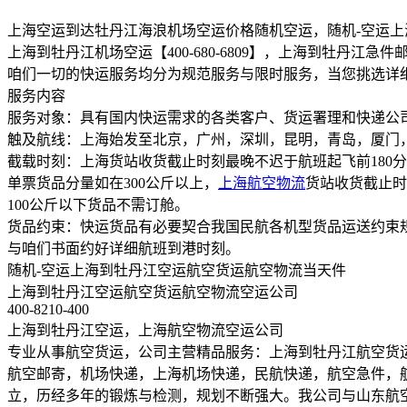
上海空运到达牡丹江海浪机场空运价格随机空运，随机-空运
上海到牡丹江机场空运【400-680-6809】，上海到牡丹
咱们一切的快运服务均分为规范服务与限时服务，当您挑选详
服务内容
服务对象：具有国内快运需求的各类客户、货运署理和快递公
触及航线：上海始发至北京，广州，深圳，昆明，青岛，厦门
截载时刻：上海货站收货截止时刻最晚不迟于航班起飞前180
单票货品分量如在300公斤以上，
上海航空物流
货站收货截止时
100公斤以下货品不需订舱。
货品约束：快运货品有必要契合我国民航各机型货品运送约束规范，
与咱们书面约好详细航班到港时刻。
随机-空运上海到牡丹江空运航空货运航空物流当天件
上海到牡丹江空运航空货运航空物流空运公司
400-8210-400
上海到牡丹江空运，上海航空物流空运公司
专业从事航空货运，公司主营精品服务：上海到牡丹江航空货
航空邮寄，机场快递，上海机场快递，民航快递，航空急件，航空
立，历经多年的锻炼与检测，规划不断强大。我公司与山东航