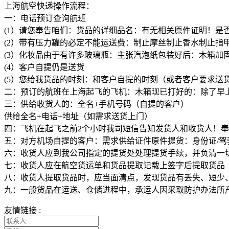
上海航空快递操作流程：
一：电话预订查询航班
(1）请您奉告咱们：货品的详细品名：有无相关原件证明！是
(2）带有压力罐的必定不能运送费：制止摩丝制止香水制止指
(3）化妆品由于有许多玻璃瓶：主张汽泡纸包装好后：木箱加
(4）客户自提仍是送货
(5）您给我货品的时刻：和客户自提的时刻（或者客户要求送
二：预订的航班在上海起飞的飞机：木箱现已打好的：除了早
三：供给收货人的：全名+手机号码（自提的客户）
供给全名+电话+地址（如需求送货上门）
四：飞机在起飞之前2个小时我司短信告知发货人和收货人！
五：对方机场自提的客户：需求供给证件原件提货：身份证/驾
六：收货人应到我公司指定的提货处处理提货手续，并负清一
七：收货人应在航空货运单和货品提取记载上签字后提取货品
八：收货人提取货品时，应当面清点，发现货品有丢失、短少
九：一般货品在运送、仓储进程中，承运人因采取防护办法所
友情链接 :