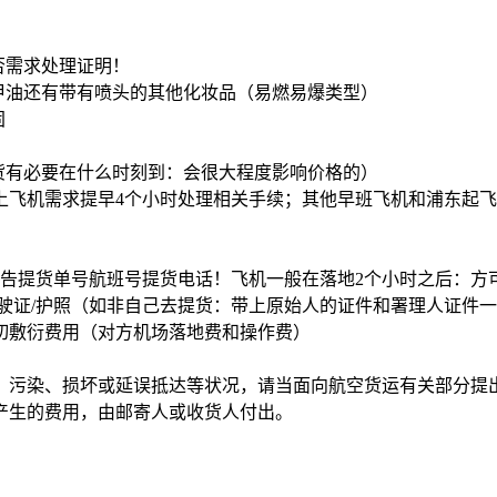
否需求处理证明！
甲油还有带有喷头的其他化妆品（易燃易爆类型）
固
货有必要在什么时刻到：会很大程度影响价格的）
上飞机需求提早4个小时处理相关手续；其他早班飞机和浦东起
奉告提货单号航班号提货电话！飞机一般在落地2个小时之后：方
驶证/护照（如非自己去提货：带上原始人的证件和署理人证件
切敷衍费用（对方机场落地费和操作费）
、污染、损坏或延误抵达等状况，请当面向航空货运有关部分提
产生的费用，由邮寄人或收货人付出。