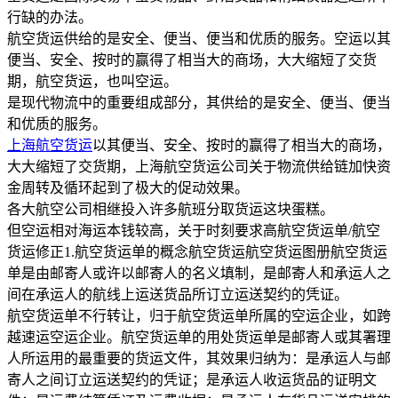
行缺的办法。
航空货运供给的是安全、便当、便当和优质的服务。空运以其
便当、安全、按时的赢得了相当大的商场，大大缩短了交货
期，航空货运，也叫空运。
是现代物流中的重要组成部分，其供给的是安全、便当、便当
和优质的服务。
上海航空货运
以其便当、安全、按时的赢得了相当大的商场，
大大缩短了交货期，上海航空货运公司关于物流供给链加快资
金周转及循环起到了极大的促动效果。
各大航空公司相继投入许多航班分取货运这块蛋糕。
但空运相对海运本钱较高，关于时刻要求高航空货运单/航空
货运修正1.航空货运单的概念航空货运航空货运图册航空货运
单是由邮寄人或许以邮寄人的名义填制，是邮寄人和承运人之
间在承运人的航线上运送货品所订立运送契约的凭证。
航空货运单不行转让，归于航空货运单所属的空运企业，如跨
越速运空运企业。航空货运单的用处货运单是邮寄人或其署理
人所运用的最重要的货运文件，其效果归纳为：是承运人与邮
寄人之间订立运送契约的凭证；是承运人收运货品的证明文