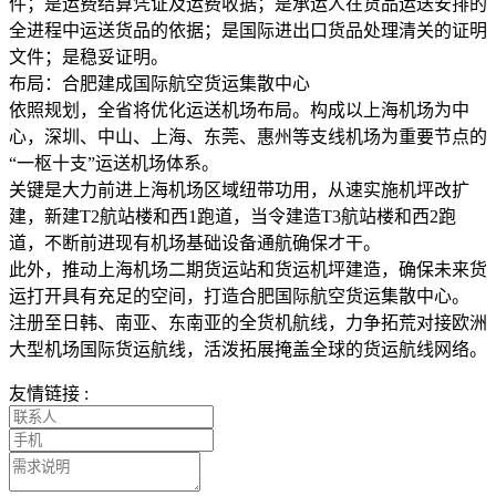
件；是运费结算凭证及运费收据；是承运人在货品运送安排的
全进程中运送货品的依据；是国际进出口货品处理清关的证明
文件；是稳妥证明。
布局：合肥建成国际航空货运集散中心
依照规划，全省将优化运送机场布局。构成以上海机场为中
心，深圳、中山、上海、东莞、惠州等支线机场为重要节点的
“一枢十支”运送机场体系。
关键是大力前进上海机场区域纽带功用，从速实施机坪改扩
建，新建T2航站楼和西1跑道，当令建造T3航站楼和西2跑
道，不断前进现有机场基础设备通航确保才干。
此外，推动上海机场二期货运站和货运机坪建造，确保未来货
运打开具有充足的空间，打造合肥国际航空货运集散中心。
注册至日韩、南亚、东南亚的全货机航线，力争拓荒对接欧洲
大型机场国际货运航线，活泼拓展掩盖全球的货运航线网络。
友情链接 :