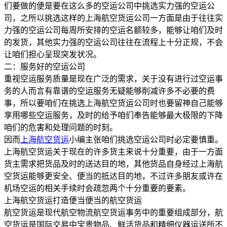
们要做的便是要在这么多的空运公司中挑选实力强的空运公
司，之所以挑选这样的上海航空货运公司一方面是由于往往实
力强的空运公司每周所安排的空运名额较多，能够让咱们及时
的发货，其他实力强的空运公司往往在流程上十分正规，不会
让咱们担心呈现突发状况。
二：服务好的空运公司
重视空运服务质量是现在广泛的需求，关于没有进行过空运事
务的人而言有靠谱的空运服务无疑能够削减许多不必要的费
事，所以要咱们在挑选上海航空货运公司时也要留神自己能够
享用哪些空运服务，及时的给予咱们奉告能够最大极限的下降
咱们的危害和处理问题的时刻。
因而
上海航空货运
小编主张咱们挑选空运公司时必定要慎重。
上海航空货运关于现在的许多货主来说十分重要，由于一方面
货主需求把货品及时的送达目的地，其他货品自身经过上海航
空货运能够更安全、便当的抵达目的地，不过许多朋友或许在
机场空运的相关手续时会疏忽两个十分重要的要素。
上海航空货运打造便当便当的航空货运
航空货运是现代航空物流航空货运事务中的重要组成部分，航
空货运是国际交易中宝贵物品、鲜活货品和精细仪器运送所不