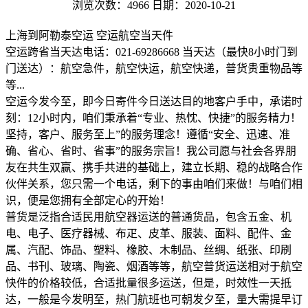
浏览次数：4966
日期：2020-10-21
上海到阿勒泰空运 空运航空当天件
空运跨省当天达电话：021-69286668 当天达（最快8小时门到
门送达）：航空急件，航空快运，航空快递，普货贵重物品等
等...
空运今发今至，即今日寄件今日送达目的地客户手中，承诺时
刻：12小时内，咱们秉承着“专业、热忱、快捷”的服务精力！
坚持，客户、服务至上”的服务理念！遵循“安全、迅速、准
确、省心、省时、省事”的服务宗旨！我公司愿与社会各界朋
友在共生双赢、携手共进的基础上，建立长期、稳的战略合作
伙伴关系，您只需一个电话，剩下的事由咱们来做！与咱们相
识，便是您拥有全部定心的开始！
普货是泛指合适民用航空器运送的普通货品，包含五金、机
电、电子、医疗器械、布疋、皮革、服装、面料、配件、金
属、汽配、饰品、塑料、橡胶、木制品、丝绸、纸张、印刷
品、书刊、玻璃、陶瓷、烟酒等等，航空普货运送相对于航空
快件的价格较低，合适批量很多运送，但是，时效性一天抵
达，一般是今发明至，热门航班也可朝发夕至，量大需提早订