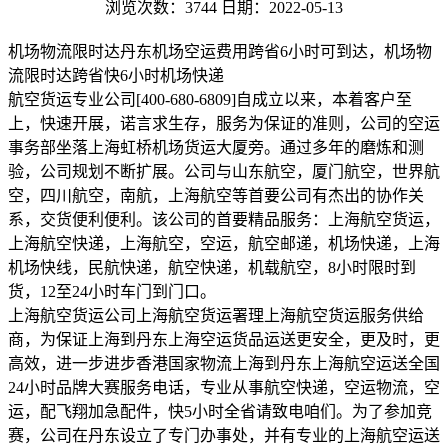
浏览次数：3744
日期：2022-05-13
机场物流限时达丹东机场空运费用跨省6小时可到达，机场物
流限时达跨省快6小时机场快递
航空货运专业公司[400-680-6809]自成立以来，本着客户至
上，快速开展，诺言求生存，服务为保证的准则，公司的空运
事务部坐落上海虹桥机场货运大厦旁。通过多年的磨炼和测
验，公司规划不断扩展。公司与山东航空，厦门航空，世界航
空，四川航空，南航，上海航空等首要公司有杰出的协作关
系，交货便利便利。该公司的首要精品服务：上海航空货运，
上海航空快递，上海航空，空运，航空邮递，机场快递，上海
机场快线，民航快递，航空快递，机载航空，8小时限时到
货，12至24小时车门到门口。
上海航空货运公司上海航空货运署理上海航空货运服务供给
商，为保证上海到丹东上海空运货品运送更安全，更及时，更
高效，进一步进步香港国家物流上海到丹东上海航空运送全国
24小时品牌大赛服务电话，专业从事航空快递，空运物流，空
运，配飞翔加急配件，快5小时全省请致电咱们。为了参加竞
赛，公司在丹东设立了专门办事处，并有专业的上海航空运送