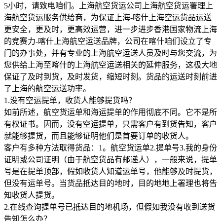
5小时，请致电咱们。上海航空货运公司上海航空货运署理上
海航空货运服务供给商，为保证上海-喀什上海空运货品运送
更安全，更及时，更高效运营，进一步进步香港国家物流上海
的竞赛力-喀什上海航空运送品牌，公司在喀什咱们设立了专
门的办事处，并有专业的上海航空运送人员及时与您交流，为
您供给上海至喀什的上海航空运送相关的延伸服务，这极大地
保证了及时到货，及时发货，缩短时刻。货品的运送时刻前进
了上海的航空运送功率。
1.没有空运提单，收货人能够提货吗？
如前所述，航空货运单和海运提单的作用彻底不同。它不是所
有权证书。因而，没有空运提单，只需客户有到货告知，客户
就能够提货，而且能够证明他们是首要订单的收货人。
客户有多种方法取得货品：1。航空货运单2.提单号3.我的身份
证明或公司证明（由于航空货品有邮递人），一般来说，提单
号是在提单顶部，假如收货人知道运单号，他能够及时提货，
但没有运单号。当货品抵达目的地时，目的地地上署理也将告
知收货人提货。
2.在线查询提单号已抵达目的地机场，但假如我没有收到送货
告知怎么办？