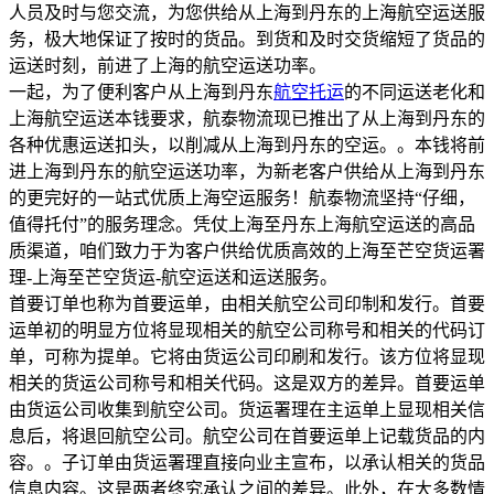
人员及时与您交流，为您供给从上海到丹东的上海航空运送服
务，极大地保证了按时的货品。到货和及时交货缩短了货品的
运送时刻，前进了上海的航空运送功率。
一起，为了便利客户从上海到丹东
航空托运
的不同运送老化和
上海航空运送本钱要求，航泰物流现已推出了从上海到丹东的
各种优惠运送扣头，以削减从上海到丹东的空运。。本钱将前
进上海到丹东的航空运送功率，为新老客户供给从上海到丹东
的更完好的一站式优质上海空运服务！航泰物流坚持“仔细，
值得托付”的服务理念。凭仗上海至丹东上海航空运送的高品
质渠道，咱们致力于为客户供给优质高效的上海至芒空货运署
理-上海至芒空货运-航空运送和运送服务。
首要订单也称为首要运单，由相关航空公司印制和发行。首要
运单初的明显方位将显现相关的航空公司称号和相关的代码订
单，可称为提单。它将由货运公司印刷和发行。该方位将显现
相关的货运公司称号和相关代码。这是双方的差异。首要运单
由货运公司收集到航空公司。货运署理在主运单上显现相关信
息后，将退回航空公司。航空公司在首要运单上记载货品的内
容。。子订单由货运署理直接向业主宣布，以承认相关的货品
信息内容。这是两者终究承认之间的差异。此外，在大多数情