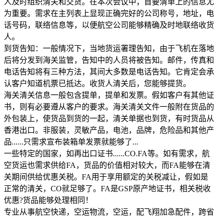
人及时组织清关和交货。在本次会议中，首要清单上的信息尤
为重要。需求在主列表上显现正确完好的公司称号，地址，电
话号码，联络信息等，以便航空公司能够精确及时地联络收货
人。
到货告知：一般情况下，当地货运署理告知，由于飞机在落地
后将分发到海关监管，告知中的人员将被告知。邮件，传真和
电话告知将有三种方法，其间大多数是电话告知。它肯定会承
认客户知道机票已抵达。收货人清关后，您能够提货。
海关清关信息一般包含提单，提单和发票。假如客户有其他证
书，则有必要遵从客户的要求。海关清关文件一般附在货品的
外包装上，使货品到货的一起，清关单据也到货，有时货品从
香港出口。非服装，灵敏产品，电池，品牌，危险品和其他产
品......只需求宣布装箱单发票就能够了...
一些特定的国家，如再出口证书......CO.FA等。如有需求，航
空货运也需求供给FA，货品的价值相对较大，而FA能够在清
关期间供给优惠关税。FA用于享用额定的关税减让，假如是
正常的清关，CO就足够了。FA是GSP原产地证书，相关税收
优惠?货品能够处理相同！
专业从事航空快递，空运物流，空运，配飞翔加急配件，跨省