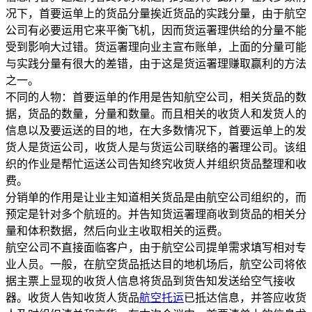
况下，首要运单上的货品分量挨近货品的实践分量，由于航空
公司有必要运用它来平衡飞机，因而货运署理供给的分量不能
受到影响大过错。货运署理向业主宣布账单，上面的分量可能
与实践分量有很大的差错，由于这是货运署理赚取赢利的方法
之一。
不同的人物：首要运单的作用是告知航空公司，相关货品的数
据，货品的数量，分量和数量。而且相关的收货人和发货人的
信息以及要运送的目的地，在大多数情况下，首要运单上的发
货人是货运公司，收货人是与货运公司联络的署理公司。该组
织的作业是帮忙运送公司告知终究收货人并组织货品整理和收
费。
分销单的作用是让业主知道相关货品是由航空公司组织的，而
预定是针对多个航班的。并告知货运署理商收到货品的相关分
量和体积数据，然后向业主收取相关的运费。
航空公司不直接面临客户，由于航空公司提单需求填写相对专
业人员。一般，在航空货品抵达目的地机场后，航空公司将依
据主票上显现的收货人信息将货品到货告知发送给空气接收
器。收货人告知收货人货品
航空托运
已抵达信息，并答应收货