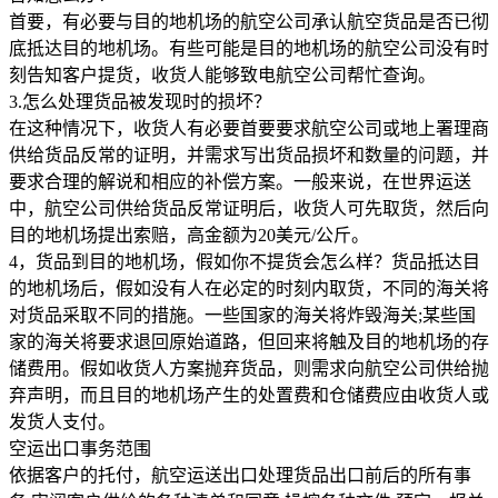
首要，有必要与目的地机场的航空公司承认航空货品是否已彻
底抵达目的地机场。有些可能是目的地机场的航空公司没有时
刻告知客户提货，收货人能够致电航空公司帮忙查询。
3.怎么处理货品被发现时的损坏？
在这种情况下，收货人有必要首要要求航空公司或地上署理商
供给货品反常的证明，并需求写出货品损坏和数量的问题，并
要求合理的解说和相应的补偿方案。一般来说，在世界运送
中，航空公司供给货品反常证明后，收货人可先取货，然后向
目的地机场提出索赔，高金额为20美元/公斤。
4，货品到目的地机场，假如你不提货会怎么样？货品抵达目
的地机场后，假如没有人在必定的时刻内取货，不同的海关将
对货品采取不同的措施。一些国家的海关将炸毁海关;某些国
家的海关将要求退回原始道路，但回来将触及目的地机场的存
储费用。假如收货人方案抛弃货品，则需求向航空公司供给抛
弃声明，而且目的地机场产生的处置费和仓储费应由收货人或
发货人支付。
空运出口事务范围
依据客户的托付，航空运送出口处理货品出口前后的所有事