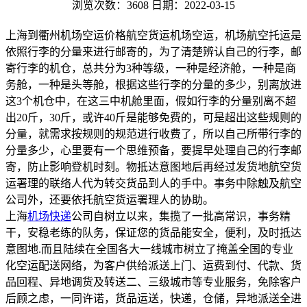
浏览次数：3608
日期：2022-03-15
上海到衢州机场空运价格航空货运机场空运，机场航空托运是
依照行李的分量来进行邮寄的，为了清楚辨认自己的行李，邮
寄行李的机仓，总共分为3种等级，一种是经济舱，一种是商
务舱，一种是头等舱，根据这些行李的分量的多少，别离放进
这3个机仓中，在这三中机舱里面，假如行李的分量别离不超
出20斤，30斤，或许40斤是能够免费的，可是超出这些规则的
分量，就需求按规则的规范进行收费了，所以自己所带行李的
分量多少，心里要有一个思维预备，要提早处理自己的行李邮
寄，防止影响登机时刻。物抵达意图地后再经过发货地航空货
运署理的联络人代为转交货品到人的手中。事务中除触及航空
公司外，还要依托航空货运署理人的协助。
上海
机场快递
公司自树立以来，集揽了一批高常识，事务精
干，安稳老练的队务，保证您的货品能安全，便利，及时抵达
意图地.而且陆续在全国各大一线城市树立了掩盖全国的专业
化空运配送网络，为客户供给派送上门、运费到付、代款、货
品回程、异地调货及转送二、三级城市等专业服务，免除客户
后顾之虑，一同许诺，货品运送，快递，仓储，异地派送全进