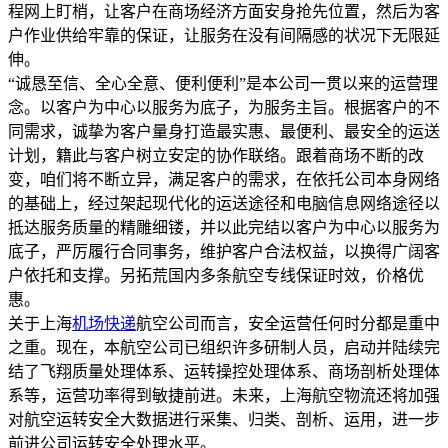
程网上盯梢，让客户在商场经济方面安身抢先位置，然后为客
户作业供给牢靠的保证，让服务在没有间隔感的状况下无限延
伸。
“诚恳至信、全心全意、便利便利”是本公司一贯以来的运营理
念。以客户为中心以服务为底子，为服务主旨。根据客户的不
同需求，诚挚为客户量身打造最实惠、最便利、最安全的运送
计划，籍此与客户树立安定的协作联络。跟着商场不断的改
变，咱们将不断立异，满足客户的需求，在依托公司本身网络
的基础上，经过架起现代化的运送途径和电脑信息网络途径以
抵达服务质量的精雕细镂，并以此完结以客户为中心以服务为
底子，严厉履行合同事务，维护客户合法权益，以换得广阔客
户依托和支撑。另拓荒国内多条航空专线保证时效，价格优
惠。
关于上海
机场快递
航空公司而言，安全运营任何时分都是重中
之重。现在，本航空公司已组织许多研制人员，启动并陆续完
结了飞翔质量处理体系、运转操控处理体系、商场剖析处理体
系等，运营功率得到敏捷前进。未来，上海航空物流还将加强
对航空运转安全大数据进行采集、归类、剖析、运用，进一步
前进公司运转安全处理水平。