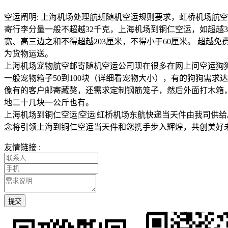
空运阐明: 上海机场处理航班随机空运规则要求，虹桥机场航空货
寄行李分量一般不超越32千克，上海机场到铜仁空运，如超越
宽、高三边之和不得超越203厘米，不得小于60厘米。 超
为货物运送。
上海机场宠物航空邮寄随机空运公司现在很多在网上问空运狗
一般宠物箱子50到100块（详细看宠物大小），有的狗狗需求
像有的客户邮寄藏獒，还需求定制钢筋笼子，然后外面打木箱，
地二十几块一公斤也有。
上海机场到铜仁空运|空运|虹桥机场东航快递当天件由我司供
念将引领上海到铜仁空运当天件和您携手步入辉煌，共创美好
友情链接 :
提交