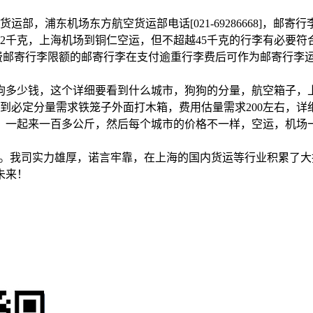
运部，浦东机场东方航空货运部电话[021-69286668]，邮
32千克，上海机场到铜仁空运，但不超越45千克的行李有必要符
越免费邮寄行李限额的邮寄行李在支付逾重行李费后可作为邮寄行
狗多少钱，这个详细要看到什么城市，狗狗的分量，航空箱子，
达到必定分量需求铁笼子外面打木箱，费用估量需求200左右，详
一起来一百多公斤，然后每个城市的价格不一样，空运，机场一
给。我司实力雄厚，诺言牢靠，在上海的国内货运等行业积累了
未来！