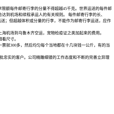
寄行李限额每件邮寄行李的分量不得超越45千克。世界运送的每件邮
合达到机场和续程承运人的有关规则。 每件邮寄行李的长、
李运送；但超越体积或分量的行李，不能作为邮寄行李运送，应作
上海机场到乌鲁木齐空运，宠物检疫证之类加起来的费用。
细看尺寸。
票就300多，然后均匀每个当地都在十几块钱一公斤，有的当
大批忠实的客户。公司精雕细镂的工作态度和不断的完善立异理