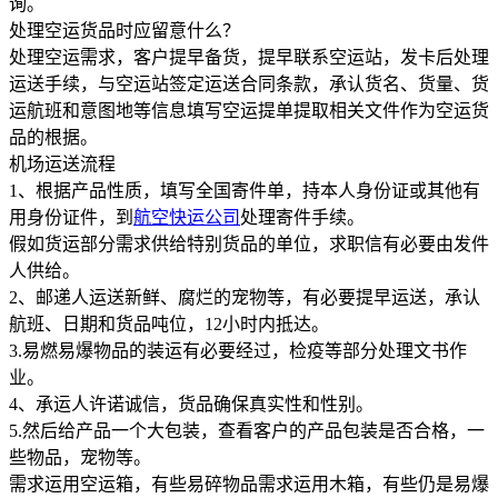
询。
处理空运货品时应留意什么？
处理空运需求，客户提早备货，提早联系空运站，发卡后处理
运送手续，与空运站签定运送合同条款，承认货名、货量、货
运航班和意图地等信息填写空运提单提取相关文件作为空运货
品的根据。
机场运送流程
1、根据产品性质，填写全国寄件单，持本人身份证或其他有
用身份证件，到
航空快运公司
处理寄件手续。
假如货运部分需求供给特别货品的单位，求职信有必要由发件
人供给。
2、邮递人运送新鲜、腐烂的宠物等，有必要提早运送，承认
航班、日期和货品吨位，12小时内抵达。
3.易燃易爆物品的装运有必要经过，检疫等部分处理文书作
业。
4、承运人许诺诚信，货品确保真实性和性别。
5.然后给产品一个大包装，查看客户的产品包装是否合格，一
些物品，宠物等。
需求运用空运箱，有些易碎物品需求运用木箱，有些仍是易爆