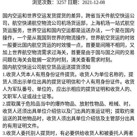
浏览次数：3257
日期：2021-12-08
国内空运和世界空运发货提货的差异，跨省当天件航空快运公
司，航空快递航空物流公司机场货运部，上海机场一站式航空
货运服务，世界空运和国内空运都是运送办法，一个是在国内
操作，一个是从我国到世界的物流操作，世界航空货运的时效
一般要比国内航空货运的时效慢一点，首要是间隔不相同，又
加上世界航空物流需求过海关，首要是由于国与国之间的交易
问题在海关会耽搁一定的时刻，清关查看需求时刻。
国内航空快运公司航空货品运送提货须知
1.收货人凭本人有用身份证件提货。收货人为单位名称的，提
货人须出示单位出具的提货证明信和个人有用身份证件。收货
人为军队番号、单位的，应出示相应的提货证明和收货人的、
文职军人证或战士证等。
2.提取属于危险品当中的爆炸物品、放射性物品、枪械、时，
收货人还须出具单位介绍信以及门出具的准运证明；提取约束
运送的其他物品时，收货人须出具单位介绍信及主管部分出具
的有用证明文件。
3.收货人委托别人提货时，有必要供给收货人和被委托人两者