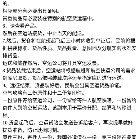
的。
相应部分有必要出具证明。
贵重物品有必要装在特别的航空货运箱中。
6、请查看产品。
然后在空运站接货，中止当天的配送。
7.然后，货仓将在航班起飞后三小时内收到单证后，民航将根
据拼装标准、货品性质、货品数量、意图地及分航实践状况安
排货品。
运送和储存然后，空运公司将开具空运发票。
8.货品装载结束后，空运站将根据航班和航空快运公司的需求
到库房取货，货品依照装载次序运至指定库房进行运送。
9、远征结束，货品装好后，民航会出具空运货品单证。
空气攻略有三份原件和十二份复印件。
一份原件寄给空运公司，一份留给寄件人航空快递，一份留给
寄件人到航空货运站，该副本用于票价分配、结算和转移进
程。
10.货品起飞后，空运货站会发送告诉给客户，再次提早做好
提货准备，防止耽搁时刻。
原件三份，寄件人一份，我国外运保存一份，第三份随产品同