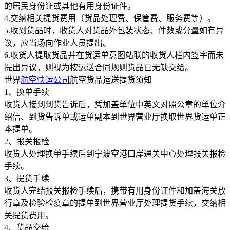
的居民身份证或其他有用身份证件。
4.交纳相关提货费用（货品处理费、保管费、服务费等）。
5.收到货品时，收货人对货品外包装状态、件数或分量如有异
议，应当场向作业人员提出。
6.收货人提取货品并在货运单意图站联的收货人栏内签字而未
提出异议，则视为按运送合同规则货品已无缺交给。
世界
航空快运公司
航空货品运送提货须知
1、换单手续
收货人接到到货告诉后，凭加盖单位中英文对照公章的单位介
绍信、到货告诉单或运单副本到世界营业厅换取世界货运单正
本提单。
2、报关报检
收货人处理换单手续后到宁波空港口岸通关中心处理报关报检
手续。
3、提货手续
收货人完结报关报检手续后，携带有用身份证件和加盖海关放
行章及检验检疫章的提单到世界营业厅处理提货手续，交纳相
关提货费用。
4、货品交给