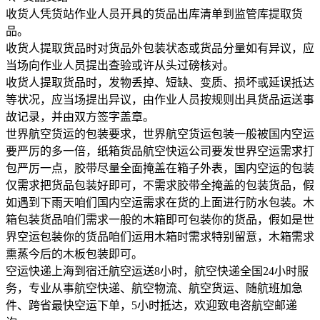
收货人凭货站作业人员开具的货品出库清单到监管库提取货
品。
收货人提取货品时对货品外包装状态或货品分量如有异议，应
当场向作业人员提出查验或许从头过磅核对。
收货人提取货品时，发物丢掉、短缺、变质、损坏或延误抵达
等状况，应当场提出异议，由作业人员按规则出具货品运送事
故记录，并由双方签字盖章。
世界航空货运的包装要求，世界航空货运包装一般被国内空运
要严厉的多一倍，纸箱货品航空快运公司要发世界空运需求打
包严厉一点，胶带尽量全面掩盖在箱子外表，国内空运的包装
仅需求把货品包装好即可，不需求胶带全掩盖的包装货品，假
如遇到下雨天咱们国内空运需求在货的上面进行防水包装。木
箱包装货品咱们需求一般的木箱即可包装你的货品，假如是世
界空运包装你的货品咱们运用木箱时需求特别留意，木箱需求
熏蒸今后的木板包装即可。
空运快递上海到宿迁航空运送8小时，航空快递全国24小时服
务，专业从事航空快递、航空物流、航空货运、随航班加急
件、跨省最快空运下单，5小时抵达，欢迎致电咨航空邮递