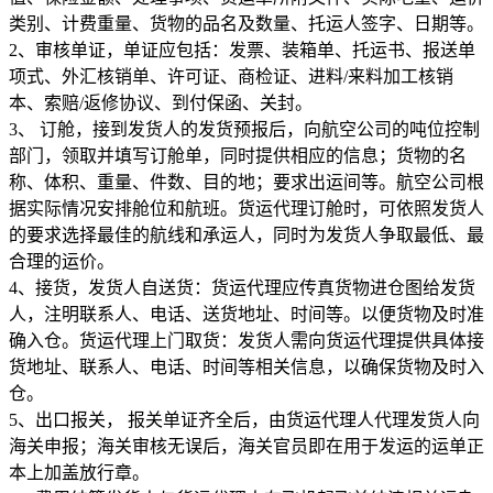
类别、计费重量、货物的品名及数量、托运人签字、日期等。
2、审核单证，单证应包括：发票、装箱单、托运书、报送单
项式、外汇核销单、许可证、商检证、进料/来料加工核销
本、索赔/返修协议、到付保函、关封。
3、 订舱，接到发货人的发货预报后，向航空公司的吨位控制
部门，领取并填写订舱单，同时提供相应的信息；货物的名
称、体积、重量、件数、目的地；要求出运间等。航空公司根
据实际情况安排舱位和航班。货运代理订舱时，可依照发货人
的要求选择最佳的航线和承运人，同时为发货人争取最低、最
合理的运价。
4、接货，发货人自送货：货运代理应传真货物进仓图给发货
人，注明联系人、电话、送货地址、时间等。以便货物及时准
确入仓。货运代理上门取货：发货人需向货运代理提供具体接
货地址、联系人、电话、时间等相关信息，以确保货物及时入
仓。
5、出口报关， 报关单证齐全后，由货运代理人代理发货人向
海关申报；海关审核无误后，海关官员即在用于发运的运单正
本上加盖放行章。