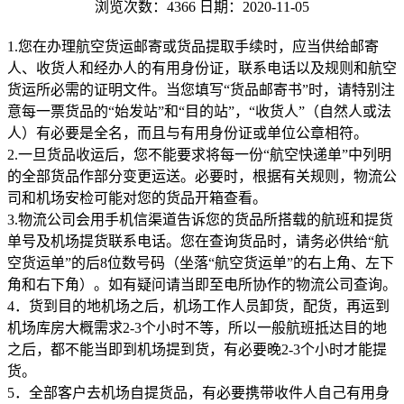
浏览次数：4366
日期：2020-11-05
1.您在办理航空货运邮寄或货品提取手续时，应当供给邮寄
人、收货人和经办人的有用身份证，联系电话以及规则和航空
货运所必需的证明文件。当您填写“货品邮寄书”时，请特别注
意每一票货品的“始发站”和“目的站”，“收货人”（自然人或法
人）有必要是全名，而且与有用身份证或单位公章相符。
2.一旦货品收运后，您不能要求将每一份“航空快递单”中列明
的全部货品作部分变更运送。必要时，根据有关规则，物流公
司和机场安检可能对您的货品开箱查看。
3.物流公司会用手机信渠道告诉您的货品所搭载的航班和提货
单号及机场提货联系电话。您在查询货品时，请务必供给“航
空货运单”的后8位数号码（坐落“航空货运单”的右上角、左下
角和右下角）。如有疑问请当即至电所协作的物流公司查询。
4．货到目的地机场之后，机场工作人员卸货，配货，再运到
机场库房大概需求2-3个小时不等，所以一般航班抵达目的地
之后，都不能当即到机场提到货，有必要晚2-3个小时才能提
货。
5．全部客户去机场自提货品，有必要携带收件人自己有用身