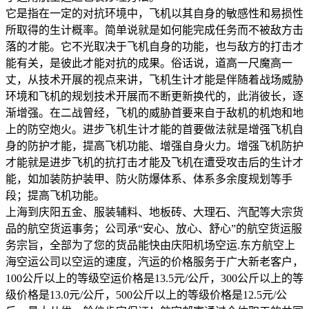
它是指在一定的对抗环境中，飞机以其自身的敏感性和易损性
所取得的生计概率。简单说就是如何能完成任务而不被敌方击
落的才能。它不光取决于飞机自身的功能，也与敌方的打击才
能有关，是彼此才能对抗的成果。俗话说，道高一尺魔高一
丈，从技术开展的视点来讲，飞机生计才能是伴随着战场威胁
环境和飞机的规划技术开展而不断更新换代的，此消彼长，逐
渐增强。在二战曾经，飞机的威胁首要来自于敌机的机炮和地
上的防空炮火。进步飞机生计才能的首要做法就是增强飞机自
身的防护才能，提高飞机功能、增强自身火力。增强飞机防护
才能就是进步飞机的抗打击才能及飞机在遭受攻击后的生计才
能，如加装防护装甲、防火防爆体系、体系多余度规划等手
段；提高飞机功能。
上海到庆阳五金、服装辅料、地板砖、大理石、汽配等大宗货
品的航空货运事务；公司承“安心、放心、舒心”的航空货运服
务宗旨，全部为了您的货品能快由庆阳机场空运.东方航空上
海空运公司以空运的速度，汽运的价格服务于广大新老客户，
100公斤以上的等级空运价格是13.5元/公斤，300公斤以上的等
级价格是13.0元/公斤，500公斤以上的等级价格是12.5元/公