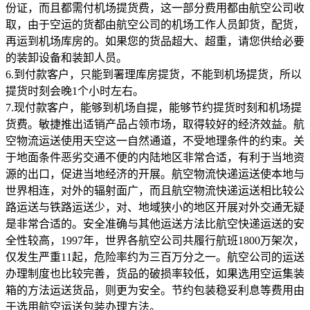
份证，而且都需付机场提货费，这一部分费用都由航空公司收
取，由于空运的货都由航空公司的机场工作人员卸货，配货，
再运到机场库房的。如果您的货品超大、超重，请您供给必要
的装卸设备和装卸人员。
6.到付款客户，只能到署理库房提货，不能到机场提货，所以
提货时刻会晚1个小时左右。
7.现付款客户，能够到机场自提，能够节约提货时刻和机场提
货费。敏捷推出适销产品占领市场，取得较好的经济效益。航
空物流运送使用天空这一自然通道，不受地理条件的约束。关
于地面条件恶劣交通不便的内陆地区非常合适，有利于当地资
源的出口，促进当地经济的开展。航空物流快递运送使本地与
世界相连，对外的辐射面广，而且航空物流快递运送相比较公
路运送与铁路运送少，对、地域狭小的地区开展对外交通无疑
是非常合适的。安全准确与其他运送方法比航空快递运送的安
全性较高，1997年，世界各航空公司共履行航班1800万架次，
仅发生严重11起，危险率约为三百万分之一。航空公司的运送
办理制度也比较完善，货品的破损率较低，如果选用空运集装
箱的方法运送货品，则更为安全。节约包装稳妥利息等费用由
于选用航空运送包装办理方法。