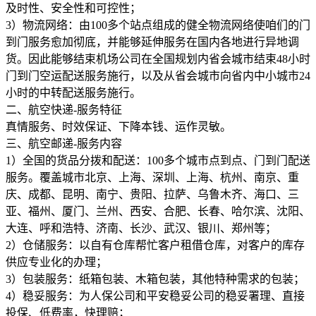
及时性、安全性和可控性；
3）物流网络：由100多个站点组成的健全物流网络使咱们的门
到门服务愈加彻底，并能够延伸服务在国内各地进行异地调
货。因此能够结束机场公司在全国规划内省会城市结束48小时
门到门空运配送服务施行，以及从省会城市向省内中小城市24
小时的中转配送服务施行。
二、航空快递-服务特征
真情服务、时效保证、下降本钱、运作灵敏。
三、航空邮递-服务内容
1）全国的货品分拨和配送：100多个城市点到点、门到门配送
服务。覆盖城市北京、上海、深圳、上海、杭州、南京、重
庆、成都、昆明、南宁、贵阳、拉萨、乌鲁木齐、海口、三
亚、福州、厦门、兰州、西安、合肥、长春、哈尔滨、沈阳、
大连、呼和浩特、济南、长沙、武汉、银川、郑州等；
2）仓储服务：以自有仓库帮忙客户租借仓库，对客户的库存
供应专业化的办理；
3）包装服务：纸箱包装、木箱包装，其他特种需求的包装；
4）稳妥服务：为人保公司和平安稳妥公司的稳妥署理、直接
投保、低费率，快理赔；