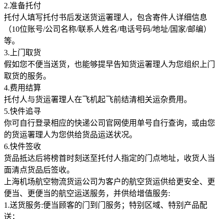
2.准备托付
托付人填写托付书后发送货运署理人，包含寄件人详细信息
（10位账号/公司名称/联系人姓名/电话号码/地址/国家/邮编）
等。
3.上门取货
假如您不便当送货，也能够提早告知货运署理人为您组织上门
取货的服务。
4.费用结算
托付人与货运署理人在飞机起飞前结清相关运杂费用。
5.快件追寻
你可自行登录相应的快递公司官网使用单号自行查询，或由您
的货运署理人为您供给货品运送状况。
6.快件签收
货品抵达后将榜首时刻送至托付人指定的门点地址，收货人当
面清点货品后签收。
上海机场航空物流货运公司为客户的航空货运供给更安全、更
便当、更便当的航空运送服务，并供给增值服务:
1.送货服务:便当顾客的门到门服务；特别区域、特别产品配
送；