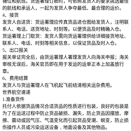
铺位和航班。货运署理订舱时，可依照发货人的要求挑选最佳
的航线和承运人，一起为发货人争夺最低、最合理的运价。
4、接货
发货人自送货：货运署理应传真货品进仓图给发货人，注明联
系人、电话、送货地址、时刻等。以便货品及时精确入仓。
货运署理上门取货：发货人需向货运署理供给详细接货地址、
联系人、电话、时刻等相关信息，以保证货品及时入仓。
5、出口报关
报关单证完全后，由货运署理人署理发货人向海关申报；海关
审核无误后，海关官员即在用于发运的运单正本上加盖放行
章。
6、费用结算
发货人与货运署理人在飞机起飞前结清相关运杂费用。
世界航空速递
1.准备货件
托付人依据货品情况合适货品的性质进行包装，良好的包装是
为了在运送过程中防止货品破损、漏失，防止货品因摆放、摩
擦、震动或因气压、气温变化而引起货品受潮、蜕变，防止损
伤操作人员或污染运送设备﹑地面设备及其他物品。