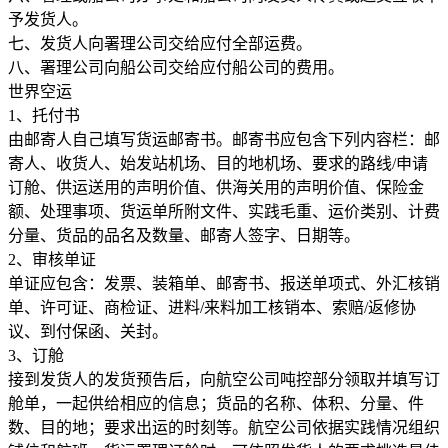
予发货人。
七、发货人向署理公司交给应付全部运费。
八、署理公司向船公司交给应付船公司的费用。
世界空运
1、托付书
由邮寄人自己填写货运邮寄书。邮寄书应包含下列内容栏：邮
寄人、收货人、始发站机场、目的地机场、要求的路线/申请
订舱、供运送用的声明价值、供海关用的声明价值、保险金
额、处理事项、货运单所附文件、实践毛重、运价类别、计费
分量、货品的品名及数量、邮寄人签字、日期等。
2、审核单证
单证应包含：发票、装箱单、邮寄书、报送单项式、外汇核销
单、许可证、商检证、进料/来料加工核销本、索赔/返修协
议、到付保函、关封。
3、订舱
接到发货人的发货预告后，向航空公司吨控部分领取并填写订
舱单，一起供给相应的信息；货品的名称、体积、分量、件
数、目的地；要求出运的时刻等。航空公司依据实践情况组织