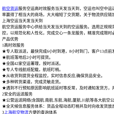
航空货运
服务空运高时效服务当天发当天到，空运也叫空中运
率赢得了相当大的商场，大大缩短了交货期，关于物流供应链
上海空运当天发当天到
航空货运服务中心供给当天发当天到的空运服务。选用正规规
控，以规范化和人性化，完成交心一条龙服务，精准完成限时
产品优势
1高时效服务
★专人取派送，最快完成6小时到港，8小时到门，客户13点前
★航班落地后2小时可提货。
★全国42家空运署理，按时派送。
★专人专线航班配载，航班盯梢。
★从收货到提货全程监控，实时信息反应,确保货品安全。
★多种转货渠道，完成灵敏走货。
★遇到不行预知原因影响航班延时等反常，及时通知发货方，
2安全的运送服务
★公营运送网络(含国航.南航.东航.海航.厦航.川航等各大航
★全天候信息服务体系：货品全程动态盯梢并及时向收发货放
3
上海航空物流
方便的查询体系