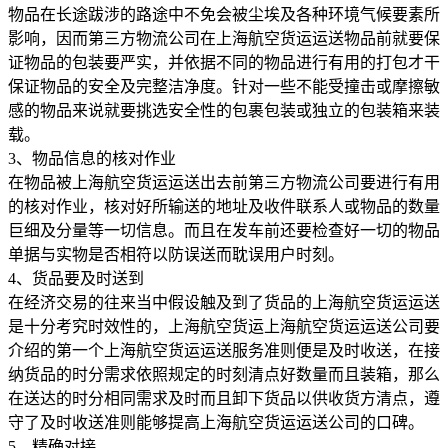
物品在长途跋涉的路途中不免会被尘埃及各种环境气候要素所
影响，因而第三方物流公司在上海航空货运运送物品前就要保
证物品的包装要严实，并依据不同的物品进行有用的打包才干
保证物品的安全及完整洁净度。针对一些不能受撞击或摩擦敏
感的物品来说就要挑选安全性的包裹包装或独立的包装箱来装
载。
3、物品信息的核对作业
在物品被上海航空货运运送出去前第三方物流公司要进行有用
的核对作业，核对好所输送的地址及收件联系人或物品的数量
巨细及分量等一切信息。而且在发车前还要检查好一切的物品
单据与实物是否相符以防误送而耽误用户时刻。
4、货品要及时送到
在经济交易的往来当中假设触及到了货品的上海航空货运运送
是十分考究时效性的，上海航空货运上海航空货运运送公司要
介绍的第一个上海航空货运运送服务准则便是及时收送，在接
纳货品的时分需求依照规定的时刻清点好数量而且装箱，那么
在送达的时分相同需求及时而且卸下货品以供收货方清点，遵
守了及时收送准则能够提高上海航空货运运送公司的口碑。
5、精确对接