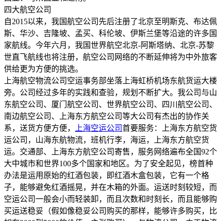
四大航空公司
自2015以来，我国航空公司先后注册了北京至明斯克、布达佩
斯、华沙、吉隆坡、孟买、科伦坡、伊斯兰堡等沿途的许多国
家航线。今年六月，我国世界航空北京-阿斯塔纳、北京-苏黎
世直飞航线也将注册，航空公司网络的不断延伸将为中外旅客
供给更为方便的挑选。
上海航空物流公司空运事务部坐落上海虹桥机场东航货运大楼
旁。公司经过多年的实践和查验，规划不断扩大。我公司与山
东航空公司、厦门航空公司、世界航空公司、四川航空公司、
南边航空公司、上海东方航空公司等大公司有杰出的协作关
系，送货方便方便，
上海空运公司
首要服务：上海东方航空货
运公司，山海东航物流，班机行李，海运，上海东方航空货
运。交通部、上海东方航空公司寄售，服务网络遍布全国92个
大中城市和世界100多个国家和地区。为了安全起见，榜首种
办法是运用原始的红酒包装，即红酒木盒包装，它有一个格
子，能够避免红酒摇晃，并在木箱的外面。运送时刻较短，而
空运公司一般会小而轻装卸，而且次数和时刻长，而且能够购
买运送稳妥（假如像稳妥公司购买的那样，能够许多购买，比