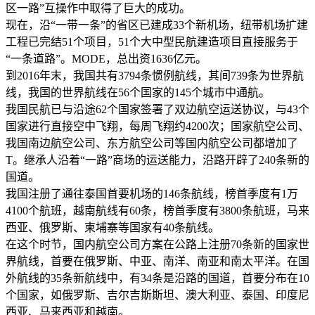
区一路”互操作中取得了巨大的成功。
现在，沿“一带一条”的省区已建成33个新机场，纽带机场扩建
工程已完结51个项目，51个大中型民航建造项目直接服务于
“一条道路”。MODE，总出资1636亿元。
到2016年末，我国共有3794条惯例航线，其间739条为世界航
线，我国的世界航线在56个国家的145个城市中通航。
我国民航已与沿途62个国家签署了双边航空运送协议，与43个
国家进行直接空中飞翔，每周飞翔约4200次；国家航空公司、
我国南边航空公司、东方航空公司等国内航空公司都增加了
T。继承人沿着“一路”商场的运送能力，沿路开辟了240条新的
国道。
我国注册了通往泰国首要机场的146条航线，榜首季度有1万
4100个航班，越南航线有60条，榜首季度有3800条航班，马来
西亚、俄罗斯、柬埔寨等国家有40条航线。
在这个时节，国内航空公司方案在公路上注册70条新的国家世
界航线，首要在俄罗斯、中亚、南洋、南亚和南太平洋。在国
外航线的35条新航线中，有34条是沿路的国道，首要分布在10
个国家，如俄罗斯、吉尔吉斯斯坦、澳大利亚、泰国、印度尼
西亚、马来西亚和越南。