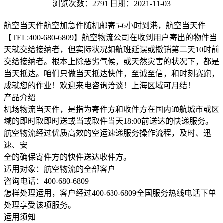
浏览次数：2791
日期：2021-11-03
航空当天件航空加急件随机邮寄5-6小时到港，航空当天件
【TEL:400-680-6809】航空物流公司在收到用户寄出的物件当
天就交给接纳者，但实际状况如航班延误或撤销第二天10时前
交给接纳者。根本上除恶劣气候，或天然灾害的状况下，都是
当天抵达。咱们只做当天抵达快件，至诚至信，和时刻赛跑，
成就您的作业！欢迎来电咨询洽谈！上海区域可月结！
产品介绍
机场物流当天件，是指为寄件方和收件方在国内通航城市或区
域的即时取即时送或当或取件当天18:00前送达的快递服务。
航空物流经过优质高效的空运速递服务操作流程，及时、迅
速、安
全的确保寄件方的快件送达收件方。
适用对象：航空物流的全部客户
咨询电话：400-680-6809
怎样处理运用，客户经过400-680-6809全国服务热线电话下单
处理享受该项服务。
运用须知