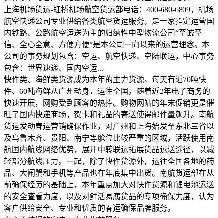
上海机场货运-虹桥机场航空货运部电话：400-680-6809，机场
航空快递公司专业供给各类航空货运服务。是一家指定运营国
内铁路、公路航空运送为主的归纳性中型物流公司“至诚至
信、全心全意、方便方便”是本公司一向以来的运营理念。本
公司的事务规划包含：空运、航空快递、空陆联运，中心事务
包含：世界速递、国内空运...
快件类、海鲜类货源成为本年的主力货源。每天有近70吨快
件、60吨海鲜从广州动身，运往全国。随着近2年电子商务的
快速开展，网购受到顾客的热捧。购物网站的年末促销更是催
旺了国内快递商场，贺卡和礼品的寄送使得邮件量飙升。南航
货运发动春运营销确保作业，对广州和上海始发至东北三省以
及乌鲁木齐、贵阳、南宁等舱位比较严重的区域，活跃使用南
航国内航线网络优势，展开中转联运拓展货品运送途径，以减
轻部分航线压力。一起，除了快件货源外，运往全国各地的药
品、大闸蟹和手机等产品也在年底集中出货。南航货运部在从
前确保经历的基础上，本年重点加大对快件货源和锂电池运送
的安全查看力度，以及对鲜活易腐货品的专项确保力度，认为
客户供给安全、专业和优质的春运确保品牌服务。