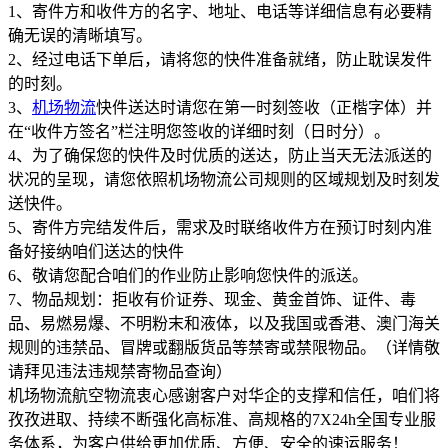
1、寄件方和收件方的名字、地址、电话等详细信息有必要精
确无误的清晰填写。
2、经过电话下单后，请将您的快件准备就绪，防止耽误发件
的时刻。
3、
机场物流
快件送达时请您在第一时刻签收（正楷字体）并
在“收件方签名”栏注明您签收的详细时刻（日时分）。
4、为了确保您的快件及时优质的送达，防止当天无法派送的
状况的呈现，请您依照机场物流公司规则的区域规划及时刻发
送快件。
5、寄件方完结发件后，需求及时联络收件方在预订时刻内准
备好接纳咱们送达的快件
6、敬请您配合咱们的作业防止影响您快件的派送。
7、物品规划：拒收有价证券、现金、黄金首饰、证件、毒
品、易燃易爆、不明粉末和液体，以及我国或香港、澳门海关
规则的违禁品、冒牌或翻版货品等禁寄或禁限物品。（详情敬
请拜见违法违规禁寄物品查询）
机场物流航空物流衷心感谢客户对华企的支撑和信任，咱们将
孜孜进取、持续不断强化高标准、高规格的7X24h全国专业服
务体系，为客户供给更加优质、方便、安全的速运服务！