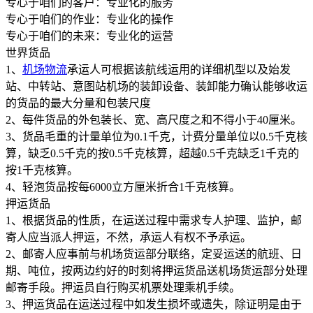
专心于咱们的客户：专业化的服务
专心于咱们的作业：专业化的操作
专心于咱们的未来：专业化的运营
世界货品
1、
机场物流
承运人可根据该航线运用的详细机型以及始发
站、中转站、意图站机场的装卸设备、装卸能力确认能够收运
的货品的最大分量和包装尺度
2、每件货品的外包装长、宽、高尺度之和不得小于40厘米。
3、货品毛重的计量单位为0.1千克，计费分量单位以0.5千克核
算，缺乏0.5千克的按0.5千克核算，超越0.5千克缺乏1千克的
按1千克核算。
4、轻泡货品按每6000立方厘米折合1千克核算。
押运货品
1、根据货品的性质，在运送过程中需求专人护理、监护，邮
寄人应当派人押运，不然，承运人有权不予承运。
2、邮寄人应事前与机场货运部分联络，定妥运送的航班、日
期、吨位，按两边约好的时刻将押运货品送机场货运部分处理
邮寄手段。押运员自行购买机票处理乘机手续。
3、押运货品在运送过程中如发生损坏或遗失，除证明是由于