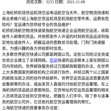
浏览次数：3233
日期：2021-11-08
上海虹桥机场货运机场空运电话航空当天件，航空物流快递和
商业表格介绍上海航空货运机场至机场航空零件表，运费有危
险吗？宝运通为您供给专业的货品维护！
虹桥机场航空物流快递是指航空快递企业运用航空运送，收取
收件人邮寄的货品，并依照发件人许诺的时刻将货品运送到指
定地址或收件人，把握运送的悉数状况处理。门到门快递服
务，为感兴趣的各方供给即时信息。
大多数世界航空快递公司都是跨国公司。这些公司经过全资或
合资企业建立了全球网络。
空运
快递的运送根本上是在跨国公
司内完结的。世界邮政服务经过万国邮政联盟的办法，在世界
上大多数国家的邮政机构之间进行协作，并经过两个以上国家
的邮政当局之间的协作供给邮件。世界空运货品运送首要选用
会集邮寄的办法，或由发货人直接托付给航空货运署理。在上
海机场的货品抵达意图地后，交货地址的空运货品署理的相关
人员将货品交给到交货地址。把握在人们手中。除了参与该事
务的航空公司外，它还依托航空货运署理商的帮忙。
上海航空快递的首要事务办法是：