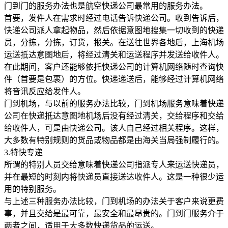
门到门的服务办法也是航空快递公司最常用的服务办法。
首要，发件人在需求时经过电话告诉快递公司。收到告诉后，
快递公司派人拿起物品，然后依据意图地搜集一切收到的快递
员，分拣，分拣，订货，报关。在送往世界各地后，上海机场
运送抵达意图地后，将经过清关和运送程序并发送给收件人。
在此期间，客户还能够依托快递公司的计算机网络随时查询快
件（首要是包裹）的方位。快递递送后，能够经过计算机网络
将音讯反应给发件人。
门到机场，与以前的服务办法比较，门到机场服务意味着快递
公司在快递抵达意图地机场后没有经过清关，交给程序和交给
给收件人，可是由快递公司。该人自己经过相关程序。这样，
大多数有特别规则的货品或物品都是由海关当局强制履行的。
3.特快专递
所谓的特别人员交给意味着快递公司指派专人来运送快递员，
并在最短的时刻内将快递员直接送达收件人。这是一种很少运
用的特别服务。
与上述三种服务办法比较，门到机场的办法关于客户来说更费
事，并且交给是最可靠，最安全和最昂贵的。门到门服务介于
两者之间，适用于大多数快递货品的运送。