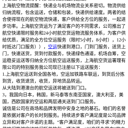
上海航空物流提醒：快递业与机场物流业关系密切。物流供给
归纳流程，包含运送，仓储和包装，快递供给速度。两者的结
合使得现在的航空物流快递，客户供给全方位的服务，一起进
步功率。上海航空货运为了满足客户的不同需求，公司推出了
航空快递限时服务和24小时航空货运物流服务体系，为客户供
给优质，满足的全方位空运服务（限时5小时，8小时），12小
时抵达门口服务）），
空运
快递到港口，门到门服务，送货上
门，快速送货，货到付款服务，快递绿色通道，机场自筹，空
运稳妥运送等归纳全方位航空运送服务，上海航空货运署理有
限公司的特别服务我公司现已注册以下运送服务：
1.上海航空运送到全国各地，空运加铁路车联运，到货后分拣
到货，收货退货，收货，异地货品转运。
从大陆到港澳台的航空运送将被送到门口。
3，我国向日本，韩国，新马泰等东南亚国家，澳大利亚，美
国，西欧国家的空运和两层通关送到门口服务。
诚信是公司在商场和品牌发明中安身之地的基石。咱们的名誉
是依据对客户的长时刻服务。持续进步客户满足度是公司品牌
立异和对客户许诺的主题。“客户满足度，咱们的寻求”的精力