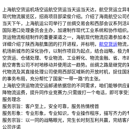
上海航空货运机场空运航空货运当天运当天达，航空货运立异
现代物流展览区，招商项目部梁俊介绍。介绍了海南航空公司
当天下午，上海航运公司举行了丝绸交易会和西部会议系列活
国际港口处理委员会主办，加速制作现代工业系统和协作组织
货运物流枢纽制作的重要渠道之一，海航现代物流应邀参加本次
详细介绍了陕西海航集团的打开进程，并标明，
航空货运
物流
机场新城市的深化协作，以制作项目为起点，结合战略，极力
空货运、仓储处理、专业物流、工业孵化、物流金融、省、市
航空寄售公司不时地移动并使用这一趋势。丝绸之路是继党的第
代物流及其直接处理公司使用西部区域新的开放时机，捉住国家
的事务布局，充分帮忙了国家“一带一路”的主张。
上海航空货运物流空运邮递依据您的不同需求，咱们能够供应
降物流运费，提升同作业竞赛力;只需拨打一个电话，即可享受
服务理念
服务宗旨：客户至上，安全可靠，服务热情榜首
服务形象：专业形象，专业知识，专业操作程序，描写齐力的
服务宗旨：以一同的战略眼光，完生长时刻互利共赢，完结客
公司许诺