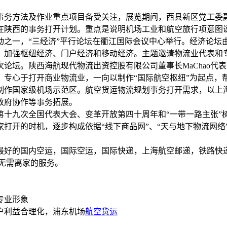
事务方法及作业重点项目备受关注，展览期间，西县新区党工委
在陕西的事务打开计划。重点是说明机场工业和航空旅行项意图
动之一，“三经济”平行论坛在衢江国际会议中心举行。经济论坛
。加强枢纽经济、门户经济和移动经济。主题邀请物流业代表和
论坛。陕西海航现代物流出资控股有限公司董事长MaChao代
，专心于打开商业物流业，一向以制作“国际航空枢纽”为起点，
制作国家级机场示范区。航空货运物流规划事务打开需求，以上
政府协作等事务拓展。
十九次全国代表大会、变革开放第四十周年和“一带一路主张”
打开的时机，逐步构成依据“线下商品网”、“天与地下物流网络
最好的国内空运，国际空运，国际快递，上海航空邮递，铁路快
无需离家的服务。
专业形象
户利益合理化，浦东机场
航空货运