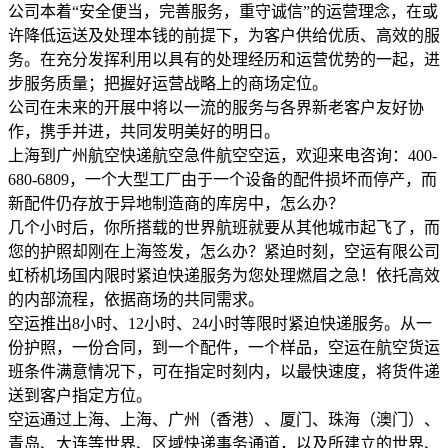
公司本着“安全便当，完善服务，重守诚信”的运营理念，在或
许降低运送及处理本钱的前提下，为客户供给优质、高效的服
务。在充分发挥利用以具有的处理经历和运营优势的一起，进
步服务质量；把握好运营战略上的商场定位。
公司在未来的开展中将以一流的服务与各界新老客户友好协
作，携手并进，共同发明美好的明日。
上海到广州航空快递航空急件航空空运，欢迎来电咨询：400-
680-6809，一个大型工厂由于一个设备的配件损坏而停产，而
新配件仍存放于异地制造商的库房中，怎么办？
几个小时后，你所搭载的世界航班就要从其他城市起飞了，而
您的护照却刚在上海签发，怎么办？紧迫时刻，空运有限公司
虹桥机场国内限时紧迫快递服务为您处理燃眉之急！依托高效
的内部流程，依据商场的共同需求。
空运推出8小时、12小时、24小时等限时紧迫快递服务。从一
份护照，一份合同，到一个配件，一个样品，空运在航空货运
班条件满意情况下，可在指定时刻内，以最快速度，将货件递
送到客户指定方位。
空运通过上海、上海、广州（香港）、厦门、珠海（澳门）、
青岛、大连等世界、区域快递事务通道，以及所建立的世界、