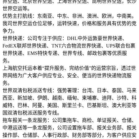
界空运、北京世界空运、上海世界空运、昆明世界空运，长沙
世界空运等。
优势主打航线：东南亚、中东、非洲、澳洲、欧洲，中南美。
我司世界空运仓位足够，运转快速，价格和服务具有优势的竞
争力。
世界快递：公司专注于供应：DHL中外运敦豪世界快递、
FedEX联邦世界快递、TNT六合物流世界快递、UPS联合包裹
世界快递、EMS特快专递、世界专线、邮政包裹等优质服
务。
上海航空托运本着“提升服务、完结价值”的运营宗旨，透过世
界网络为广大客户供应专业、安全、便当的世界快递物流服
务。
世界双清包税派送专线：强势署理：台湾、日本、泰国、马来
西亚、新加坡、伊朗、越南、缅甸、柬埔寨、迪拜、沙特、科
威特、巴林、阿曼、美国、斯里兰卡、巴基斯坦、澳大利亚等
国双清包税派送服务专线。
拖车报关一条龙服务：公司集拖车、商检、单证报关、仓储、
中港运送等一条龙服务，公司设置拖车部、报关业务部、报关
操作部、仓储部、人事行政部、财务部等部分，为客户供应安