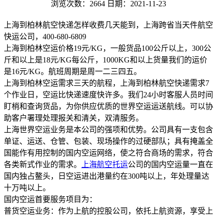
浏览次数：2664
日期：2021-11-23
上海到柏林航空快递怎样收费几天能到，上海跨省当天件航空
快运公司，400-680-6809
上海到柏林空运价格19元/KG，一般货品100公斤以上，300公
斤和以上是18元/KG每公斤，1000KG和以上货量我们的运价
是16元/KG。航班周期是周一二三四五。
上海到柏林空运需求三天的航程，上海到柏林航空快递需求7
个作业日，空运比快递速度快许多。我们24小时客服人员时间
盯梢和查询货品，为你供应优质的世界空运运送航线。可以协
助客户署理处理报关和清关，双清服务。
上海世界空运业务是本公司的强项和优势。公司具有一支包含
单证、运送、仓管、包装、现场操作的过硬部队；具有掩盖全
国能作有用控制的国内空运网络，使之符合商场的需求，符合
各类新式作业的需求。
上海航空托运
公司的国内空运量一直在
国内独占鳌头，日空运进出港量约在300吨以上，年处理量达
十万吨以上。
国内空运首要服务项目为：
普货空运业务：作为上航的控股公司，依托上航资源，享受上