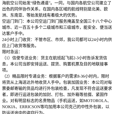
海航空公司始发“绿色通道”。一同，与国内各航空公司建立了
出色的同伴协作关系，在国内各区域的航线特别是北美、欧
洲、东南亚、等始发航线有着极大的优势。
空运门到门：本公司空运门到门服务掩盖至全国三十八个中心
城市、近一百五十多个二级城市和三级城市，能安全、便当送
达客户手中。
24小时上门收货：不管市区、市郊，我公司都可以24小时内供
应上门收货等服务。
限时急运：
（1）信使专送业务：货主在航班起飞前2-3小时告诉发货信
息，本公司当即安排运送、提货、购置机票及目的地联接事
项。
（2）精品限时专递业务：根据客户的需求8-36小时内，限时
将货从上海送达外地收货人手中。包装加固业务：本公司对每
票委邮寄输的货品均进行外包装检查，凡发现不符合运送要求
者，即进行运送包装的加封、打包、加外箱等拾掇、紧固作
业。对有明显标志的名贵物品（手机运送，如MOTOROLA、
NOKIA、ERRICSON等均加用本公司克己的中性外包装，以
防运送途中的盗窃行为。