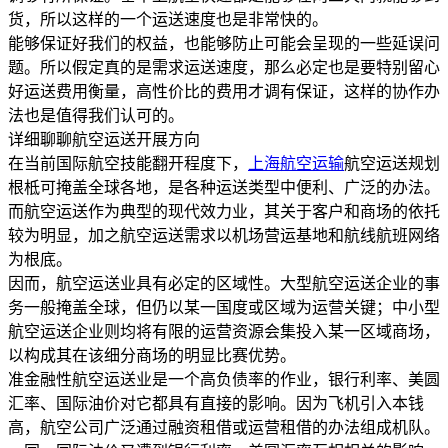
货，所以这样的一个运送速度也是非常快的。
能够保证好我们的权益，也能够防止可能会呈现的一些延误问
题。所以假定真的是需求运送速度，那么必定也是要特别留心
好运送费用衡量，高性价比的费用才调有保证，这样的协作办
法也是值得我们认可的。
详细聊聊航空运送开展方向
在当前国际航空技能翻开程度下，
上海航空运输
航空运送规划
根柢可掩盖全球各地，是各种运送类型中便利、广泛的办法。
而航空运送作为典型的现代效力业，其关于客户和商场的依托
较为明显，加之航空运送需求以机场营运基地和航线航班网络
为根底。
因而，航空运送业具有必定的区域性。大型航空运送企业的事
务一般掩盖全球，但仍以某一国度或区域为运营关键；中小型
航空运送企业则均将有限的运营资源会集投入某一区域商场，
以构成其在该细分商场的明显比赛优势。
准金融性航空运送业是一个高负债率的作业，银行利率、美圆
汇率、国际油价对它都具有直接的影响。因为飞机引入本钱
高，航空公司广泛通过融资租借或运营租借的办法组成机队。