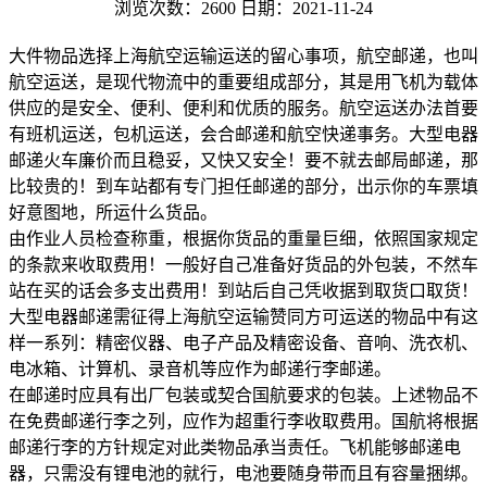
浏览次数：2600
日期：2021-11-24
大件物品选择上海航空运输运送的留心事项，航空邮递，也叫
航空运送，是现代物流中的重要组成部分，其是用飞机为载体
供应的是安全、便利、便利和优质的服务。航空运送办法首要
有班机运送，包机运送，会合邮递和航空快递事务。大型电器
邮递火车廉价而且稳妥，又快又安全！要不就去邮局邮递，那
比较贵的！到车站都有专门担任邮递的部分，出示你的车票填
好意图地，所运什么货品。
由作业人员检查称重，根据你货品的重量巨细，依照国家规定
的条款来收取费用！一般好自己准备好货品的外包装，不然车
站在买的话会多支出费用！到站后自己凭收据到取货口取货！
大型电器邮递需征得上海航空运输赞同方可运送的物品中有这
样一系列：精密仪器、电子产品及精密设备、音响、洗衣机、
电冰箱、计算机、录音机等应作为邮递行李邮递。
在邮递时应具有出厂包装或契合国航要求的包装。上述物品不
在免费邮递行李之列，应作为超重行李收取费用。国航将根据
邮递行李的方针规定对此类物品承当责任。飞机能够邮递电
器，只需没有锂电池的就行，电池要随身带而且有容量捆绑。