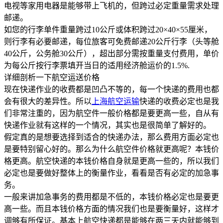
电视等家用电器是能够带上飞机的，但跨过必定重量需求处理
邮递。
如您的行李单件重量跨过10公斤或体积跨过20×40×55厘米，
则行李有必要邮递，每位旅客可免费邮递20公斤行李（头等舱
40公斤，公务舱30公斤），超出部分需按重量支付费用，单价
为每公斤按行李票填开当日的适用经济舱运价的1.5%.
详细剖析一下航空运送价格
现在快递作业的收费都是凹凸不等的，每一个快递的费用也都
会有很大的差异性。所以
上海航空运输
快递的收费必定也是我
们非常注重的，因为航空件一般价格都是要更高一些，自从有
快递作业就有这样的一个情况，其实也是很简单了解好的。
假定真的是想要选择到适合的快递办法，那么费用方面必定也
是要特别留心好的。那么为什么航空件价格就更高呢？本钱价
格更高。航空快递的本钱价格自身就是更高一些的，所以我们
必定也是要做好整体上的衡量作业，看看是否有必定的加急事
务。
一般来讲加急事务的费用都是不低的，本钱价格必定也是要更
高一些。而且本钱价格方面的情况我们也是要衡量好，这样才
调够有所保证。基本上航空快递都是能够在两三天内就能够到