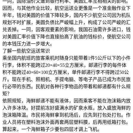
一同，国际油价又遭到银行利率、美圆汇率互相相关的影响。
因而，与其他作业比较，航空运送业更像是一个准金融作业下
半年，钱对美圆的价值下降较多，国内不少航空公司因为机队
规划不时扩展，美圆负债比严峻幅上升，构成了公司严峻的汇
兑丢掉。一同，因客观要素的影响，我国石油需许多进口，钱
对美圆汇率价值下降也直接抬高了航油的钱标价，使航空公司
的本钱压力进一步增大。
了解一些航空运送常识
乘坐国内航班的旅客乘机时随身只能带着1件5公斤以下的小件
行李，体积不能跨过20×40×55立方厘米，邮递行李的每件体
积不能跨过40×60×100立方厘米，单件邮递行李不得跨过50公
斤。现在手机、照相机、手提电脑、等电子产品已成为市民旅
行必带的东西。民航对各种行李物品的带着和邮递都有什么规
矩？
依照规矩，海鲜邮递不能有液体，因而乘客不能在泡沫箱内放
入许多冰块。好提前冻好盛满水的矿泉水瓶，放入盛放海鲜的
泡沫箱降温。市民将海鲜拿到机场后，应先到打包处打包。作
业人员将在塑料泡沫外面再套两层塑料膜，后再用纸箱打包。
算起来，一个海鲜箱子少要包四层才调上飞机。