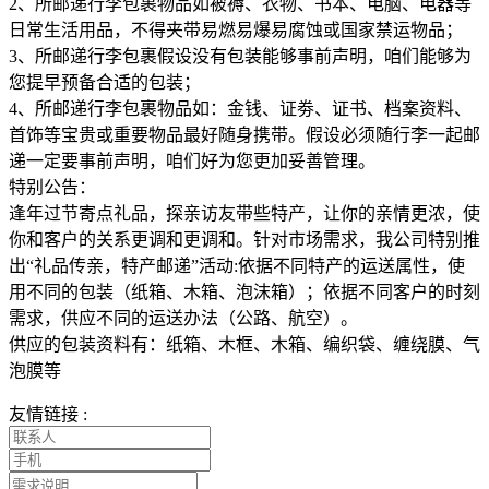
2、所邮递行李包裹物品如被褥、衣物、书本、电脑、电器等
日常生活用品，不得夹带易燃易爆易腐蚀或国家禁运物品；
3、所邮递行李包裹假设没有包装能够事前声明，咱们能够为
您提早预备合适的包装；
4、所邮递行李包裹物品如：金钱、证劵、证书、档案资料、
首饰等宝贵或重要物品最好随身携带。假设必须随行李一起邮
递一定要事前声明，咱们好为您更加妥善管理。
特别公告：
逢年过节寄点礼品，探亲访友带些特产，让你的亲情更浓，使
你和客户的关系更调和更调和。针对市场需求，我公司特别推
出“礼品传亲，特产邮递”活动:依据不同特产的运送属性，使
用不同的包装（纸箱、木箱、泡沫箱）；依据不同客户的时刻
需求，供应不同的运送办法（公路、航空）。
供应的包装资料有：纸箱、木框、木箱、编织袋、缠绕膜、气
泡膜等
友情链接 :