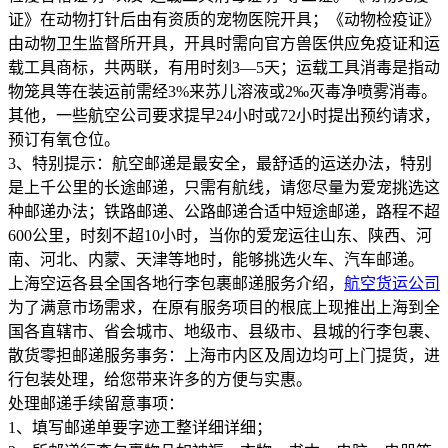
证》在动物打针后由有资质的宠物医院开具；《动物检疫证》
由动物卫生监督所开具，开具时需向官方兽医供应免疫证和运
载工具商标，共两联，有用时刻3—5天；运载工具消毒是指动
物笼具等在装运前需经3%来苏儿溶液或2‰灭毒净喷雾消毒。
其他，一些航空公司要求提早24小时或72小时提出预约请求，
预订有氧仓位。
3、特别提示：航空邮递是最安全，最舒适的运送办法，特别
是上千公里的长途邮递，只需有航线，请您尽量为爱宠挑选这
种邮递办法；铁路邮递、公路邮递合适中短途邮递，路程不超
600公里，时刻不超10小时，当你的爱宠运往山东、陕西、河
南、河北、内蒙、天津等地时，能够挑选火车、汽车邮递。
上海空运各县全国各地行李包裹邮递服务介绍，
航空货运公司
为了满意市场需求，在原有服务项目的根底上现推出上海到全
国各直辖市、省会城市、地级市、县级市、县城的行李包裹、
散货零担邮递服务事务：上海市内区及周边均可上门提货，进
行包装处理，给您带来许多的方便与实惠。
处理邮递手续留意事项：
1、填写邮递单要字迹工整详细详细；