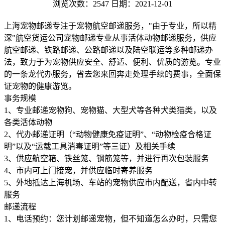
浏览次数：2547
日期：2021-12-01
上海宠物邮递专注于宠物航空邮递服务，"由于专业，所以精
深"航空货运公司宠物邮递专业从事活体动物邮递服务，供应
航空邮递、铁路邮递、公路邮递以及陆空联运等多种邮递办
法，致力于为宠物供应安全、舒适、便利、优质的游览。专业
的一条龙代办服务，省去您来回奔走处理手续的费事，全面保
证宠物的健康游览。
事务规模
1、专业邮递宠物狗、宠物猫、大型犬等各种犬类猫类，以及
各类活体动物
2、代办邮递证明（“动物健康免疫证明”、“动物检疫合格证
明”以及“运载工具消毒证明”等三证）及相关手续
3、供应航空箱、铁丝笼、钢筋笼等，并进行再次包装服务
4、市内可上门接宠，并供应临时寄养服务
5、外地抵达上海机场、车站的宠物供应市内配送，省内中转
服务
邮递流程
1、电话预约：您计划邮递宠物，但不知道怎么办时，只需您