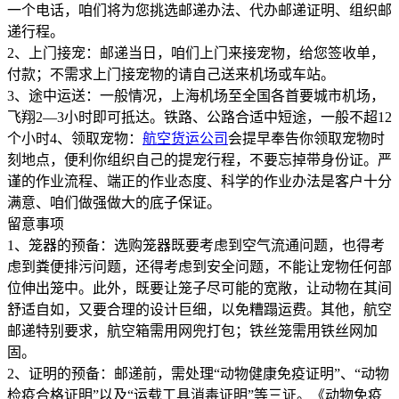
一个电话，咱们将为您挑选邮递办法、代办邮递证明、组织邮
递行程。
2、上门接宠：邮递当日，咱们上门来接宠物，给您签收单，
付款；不需求上门接宠物的请自己送来机场或车站。
3、途中运送：一般情况，上海机场至全国各首要城市机场，
飞翔2—3小时即可抵达。铁路、公路合适中短途，一般不超12
个小时4、领取宠物：
航空货运公司
会提早奉告你领取宠物时
刻地点，便利你组织自己的提宠行程，不要忘掉带身份证。严
谨的作业流程、端正的作业态度、科学的作业办法是客户十分
满意、咱们做强做大的底子保证。
留意事项
1、笼器的预备：选购笼器既要考虑到空气流通问题，也得考
虑到粪便排污问题，还得考虑到安全问题，不能让宠物任何部
位伸出笼中。此外，既要让笼子尽可能的宽敞，让动物在其间
舒适自如，又要合理的设计巨细，以免糟蹋运费。其他，航空
邮递特别要求，航空箱需用网兜打包；铁丝笼需用铁丝网加
固。
2、证明的预备：邮递前，需处理“动物健康免疫证明”、“动物
检疫合格证明”以及“运载工具消毒证明”等三证。《动物免疫