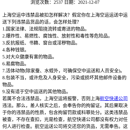
浏览次数：2537
日期：2021-12-07
上海空运中违禁品被扣怎样解决？假定你在上海空运运送中运
送下列违禁品货品的话，会怎样处理？
1.国家法律、法规阻挠流转或寄送的物品。
2.爆炸性、易燃性、腐蚀性、放射性和毒性等危险品。
3.反抗报纸、书籍、窗台或淫秽物品。
4.各种钱银。
5.对大众健康有害的物品。
6.易腐物品。
7.活体动物(除家蚕、水蛭外，可确保空中运送和人员安全)。
8.包装不当，或许危及人身安全，污染或损坏其他邮件设备的
物品。
9.没有适于空中运送的其他物品。
若属不合法违禁品，上海空运将报警，否则上海
航空快递公司
违法。那么，差人核实之后，会奉告你的拘留证。其后果取决
于你的违禁品的性质，包含拘留罚款或科罪处分。这类违禁品
被查，不存在查扣，光是检查，航空快递公司都没有权力对任
何人进行检查。航空运送公司将交还您的货品，无需奉告。这