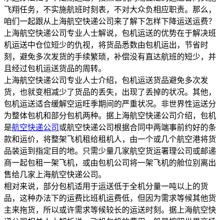
飞翔任务，不实施航班时刻表，不对大众负相应职责。那么，
咱们一起跟从上海航空快递公司来了解下怎样下降运送运费？
上海航空快递公司专业人士解说，包机运送的优势在于解决班
机运送中仓位短少的仇视，将货品悉数由包机运出，节省时
刻，避免多次发货的手续繁琐，补偿没有直达航班的短少，并
且经过包机运送货品的周转。
上海航空快递公司专业人士介绍，包机运送货品避免多次发
货，也就变相减少了货品的丢失，出现了丢掉的状况。其他，
包机运送适合缓解空运旺季期间的严重状况。非世界性运送分
为整体包机和部分包机两种。据上海航空快递公司介绍，包机
是
航空快递公司
或航空快递公司根据合同中两端事前约好的条
款和运价，将整架飞机租给租机人，由一个或几个航空港将货
品装运到指定目的地。只需少量几家航空货运署理公司或邮递
商一起包租一架飞机，或由包机公司将一架飞机的舱位别离出
售给几家上海航空快递公司。
相对来说，部分包机适用于运送低于全机分量一吨以上的货
品，这种办法下的运费比班机运费低，但因为需求等候其他货
主来拖货，所以或许需求等候较长的运送时刻。据上海航空快