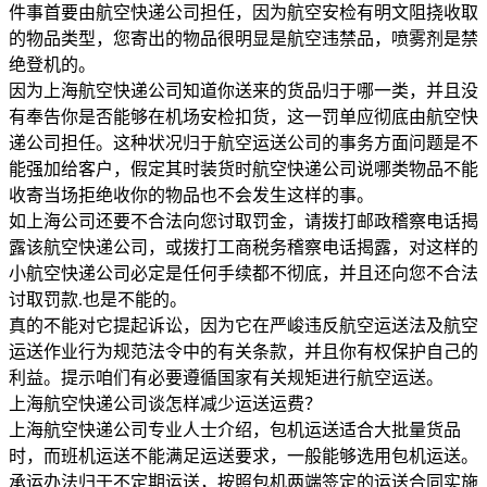
件事首要由航空快递公司担任，因为航空安检有明文阻挠收取
的物品类型，您寄出的物品很明显是航空违禁品，喷雾剂是禁
绝登机的。
因为上海航空快递公司知道你送来的货品归于哪一类，并且没
有奉告你是否能够在机场安检扣货，这一罚单应彻底由航空快
递公司担任。这种状况归于航空运送公司的事务方面问题是不
能强加给客户，假定其时装货时航空快递公司说哪类物品不能
收寄当场拒绝收你的物品也不会发生这样的事。
如上海公司还要不合法向您讨取罚金，请拨打邮政稽察电话揭
露该航空快递公司，或拨打工商税务稽察电话揭露，对这样的
小航空快递公司必定是任何手续都不彻底，并且还向您不合法
讨取罚款.也是不能的。
真的不能对它提起诉讼，因为它在严峻违反航空运送法及航空
运送作业行为规范法令中的有关条款，并且你有权保护自己的
利益。提示咱们有必要遵循国家有关规矩进行航空运送。
上海航空快递公司谈怎样减少运送运费？
上海航空快递公司专业人士介绍，包机运送适合大批量货品
时，而班机运送不能满足运送要求，一般能够选用包机运送。
承运办法归于不定期运送，按照包机两端签定的运送合同实施