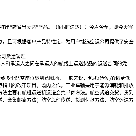
推出“跨省当天达”产品。（8小时送达）：今发今至，即今天寄
信息，且可根据客户产品特性定，为用户挑选空运公司提供了安全
公司货运署理
托人和承运人之间在承运人的航线上运送货品的运送合同的凭
或多个航空座位运到意图地。一般来说，包机(舱位)的运费低
点指出的改革项目。场内之作。工业车辆是用于能源消耗和排放
方法主要有航班运送机运送会集邮寄方法。航空紧迫交货，货到
送、会集邮寄方法；航空急件传送、货到付款方法、航空运送方