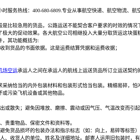
服务热线：400-680-6809.专业从事航空快递、航空物流
般是比较急用的货品，公路运送不能契合客户要求的时效的情况
了极大的促动效果。各大航空公司相继投入大量分取货运这块蛋
，其功能概括为:
人收到货品的书面依据。这是运费结算凭据和运费收据；
机场空运
承运人之间在承运人的航线上运送货品所订立运送契约
求采纳恰当的内外包装材料和包装形式恰当包装。精细易碎，怕
坏或污染飞机设备或其他物品。
漏出或散失；避免因堆放、磨擦、震动或因气压、气温改变而引
品、贵重物品、保密文件和资料等。
应避免货品损坏的包装办法和指示标志（如：向上，易碎等标签
寄人、收货人的单位、姓名及详细地址。邮寄人运用旧包装时，