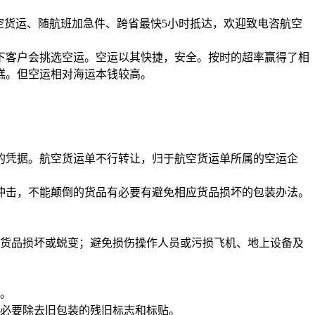
、航空货运、随航班加急件、跨省最快5小时抵达，欢迎致电咨航空
下客户会挑选空运。空运以其快捷，安全。按时的超率赢得了相
糕。但空运相对海运本钱较高。
的凭据。航空货运单不行转让，归于航空货运单所属的空运企
冲击，不能颠倒的货品有必要有避免相应货品损坏的包装办法。
起货品损坏或蜕变；避免损伤操作人员或污损飞机、地上设备及
）。
有必要除去旧包装的残旧标志和标贴。