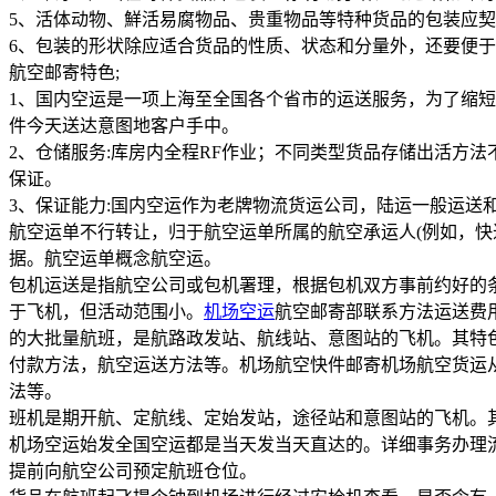
5、活体动物、鮮活易腐物品、贵重物品等特种货品的包装应
6、包装的形状除应适合货品的性质、状态和分量外，还要便
航空邮寄特色;
1、国内空运是一项上海至全国各个省市的运送服务，为了缩短
件今天送达意图地客户手中。
2、仓储服务:库房内全程RF作业；不同类型货品存储出活方
保证。
3、保证能力:国内空运作为老牌物流货运公司，陆运一般运送
航空运单不行转让，归于航空运单所属的航空承运人(例如，
据。航空运单概念航空运。
包机运送是指航空公司或包机署理，根据包机双方事前约好的条
于飞机，但活动范围小。
机场空运
航空邮寄部联系方法运送费
的大批量航班，是航路政发站、航线站、意图站的飞机。其特
付款方法，航空运送方法等。机场航空快件邮寄机场航空货运
法等。
班机是期开航、定航线、定始发站，途径站和意图站的飞机。
机场空运始发全国空运都是当天发当天直达的。详细事务办理
提前向航空公司预定航班仓位。