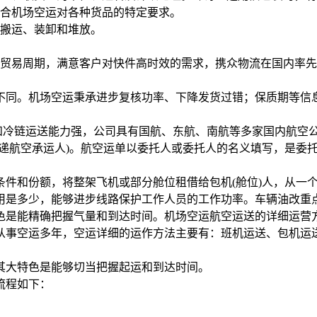
契合机场空运对各种货品的特定要求。
于搬运、装卸和堆放。
贸易周期，满意客户对快件高时效的需求，携众物流在国内率先
法不同。机场空运秉承进步复核功率、下降发货过错；保质期等
和冷链运送能力强，公司具有国航、东航、南航等多家国内航空
快递航空承运人)。航空运单以委托人或委托人的名义填写，是委
件和份额，将整架飞机或部分舱位租借给包机(舱位)人，从一个
用是多少，能够进步线路保护工作人员的工作功率。车辆油改重
色是能精确把握气量和到达时间。机场空运航空运送的详细运营
从事空运多年，空运详细的运作方法主要有：班机运送、包机运
其大特色是能够切当把握起运和到达时间。
流程如下：