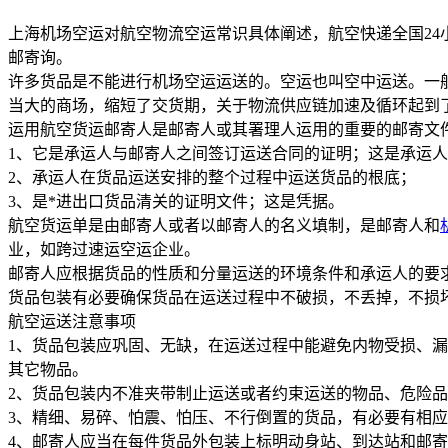
上海机场空运对航空物流空运常识具体阐述，航空快递全国24小时
邮寄询。
许多货品是不能进行机场空运运送的。空运也叫空中运送。一
当大的商场，缩短了交货期，关于物流供应链加速及循环起到
运用航空货运邮寄人是邮寄人或其署理人运用的重要的邮寄文件
1、它是承运人与邮寄人之间签订运送合同的证明；这是承运
2、承运人在货品运送安排的整个过程中运送货品的根底；
3、是*进出口货品清关的证明文件；这是凭据。
航空货运单是由邮寄人或者以邮寄人的名义填制，是邮寄人和
业，如跨过速运空运企业。
邮寄人应根据货品的性质和分量运送的环境条件和承运人的要
货品包装有必要确保货品在运送过程中不破损，不丢掉，不损
航空运送注意事项
1、货品包装应巩固、无缺，在运送过程中能避免内物受损、
其它物品。
2、货品包装内不准夹带制止运送或者约束运送的物品、危险
3、精细、易碎、怕震、怕压、不行倒置的货品，有必要有相
4、邮寄人应当在每件货品外包装上标明动身站、到达站和邮