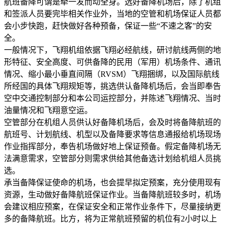
航班备降可谓是牵一发而动全身。选好备降机场后，除了机组
和签派人员要完毕相关作业外，当地的空管和机场保证人员都
会小步快跑，赶快做好各种预备，保证一些“不速之客”的安
全。
一般情况下，飞翔机组依据飞翔必经航线，研讨航线两侧的地
形特征、安全高度、可供备降的民用（军用）机场条件、通讯
情况、缩小最小垂直间隔（RVSM）飞翔捆绑，以及国际航线
所经国的具体飞翔规矩等，挑选供认备降机场后，会当即奉告
空中交通控制部分和本公司运控部分，并陈述飞翔情况、当时
油量情况和飞翔意空运。
空管部分在机组人员供认好备降机场后，会及时将备降航班的
航班号、计划航线、机型以及备降要求等信息通报给机场现场
作业指挥部分，奉告机场做好地上保证预备。假定备降机场无
法满意需求，空管部分则需求供给其他备选计划给机组人员挑
选。
承当备降保证使命的机场，也会提早拟定预案，充分使用现有
资源，生动做好备降航班保证作业。当备降航班较多时，机场
会建议相应预案，在保证安全和正常作业条件下，尽量接纳更
多的备降航班。比方，将为正常航班预留的机位有2小时以上