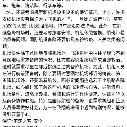
车、拖车、清洁队、行李车等。
此外，还要考虑机型和机场设备设备的保证情况。比方，许多
支线机场没有保证大型飞机的才华，一旦比方波音777、空客
A350等大型飞机勉强落地，拖车都没办法拖动。此外，在挑
选备降机场时，还要考虑旅客安顿、机组休憩替换、航班带着
油量等问题。国际航班备降还要触及查验检疫、入关之类的问
题。
机场快件除了意图地备降机场外，飞翔进程中往往呈现飞不到
意图地就需求备降的情况，比方旅客突发疾病需求当即救治，
这时就需求尽量在邻近挑选合适的备降机场。为此，机组人员
在进行航前预备时，除了要研讨意图地机场邻近的榜首、第二
备降机场外，还要沿着航线，隔必定间隔挑选若干个航路备降
机场，细心研讨和了解这些机场的飞翔情报布告、导航资料、
机场条件、进离场办法、着陆和滑行等具体要求、保证才华以
及商务协作联络。特别是国际航班的备降，更需求机组和签派
人员提早做好计划，万一在飞翔的进程中遇到特别情况，能够
做到匠意于心。
保证“不速之客”安全