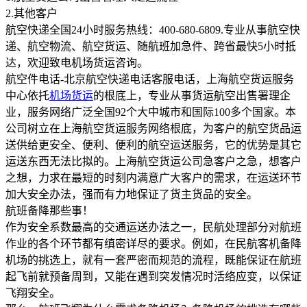
2.其他客户
航空快递全国24小时服务热线：400-680-6809.专业从事航空快
递、航空物流、航空货运、随航班加急件、跨省最快5小时抵
达，欢迎致电机场货运咨询。
航空件电话-北京航空快递电话客服电话，上海航空货运服务
中心依托
机场货运
的根底上，专业从事货运航空出售署理企
业，服务网络广泛全国92个大中城市和国际100多个国家。本
公司树立在上海航空货运服务网络根底，为客户的航空货品运
送供给更安全、便利、便利的航空运送服务，它的优势是其它
运送东西无法比拟的。上海航空货运公司急客户之急，想客户
之想，力求在最短的时刻内满意广大客户的需求，在运送环节
加大安全办法，强而有力地保证了货主货品的安全。
航班备降那些事！
作为安全系数最高的交通运送办法之一，民航处理部分对航班
作业的各个环节都有缜密详尽的要求。例如，在民航客机备降
机场的挑选上，就有一套严密而规范的流程，既能保证在航班
起飞前就预备周到，又能在遇到突发情况时活络应变，以保证
飞翔安全。