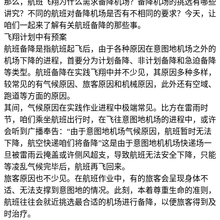
那么，航班飞翔为什么需求备降机场？备降机场的挑选有哪些
讲究？不同的航班对备降机场是否有不相同的要求？今天，让
咱们一起来了解有关航班备降的那些事。
飞翔计划中有预案
航班备降是指航班起飞后，由于各种原因在意图地机场之外的
机场下降的进程，首要分为计划备降、非计划备降和急迫备降
等类型。航班备降在实践飞翔中并不少见，其原因多种多样，
较常见的有气候原因、旅客原因和机械原因，此外还有空域、
跑道等方面的原因。
其间，气候原因在实践作业进程中极端常见。比方在雷雨时
节，咱们乘坐航班出行时，在飞往意图地机场的进程中，或许
会听到广播奉告：“由于意图地机场气候原因，航班暂时无法
下降，航空快递咱们将备降”这是由于意图地机机场快递场一
旦被雷雨云掩盖或许侧风超支，导致航班无法安全下降，只能
等凌乱气候完毕后，航班再飞回来。
旅客原因也不少见。在航班作业中，有的旅客会呈现身体不
适、无法支撑到意图地的情况。此刻，本着尊重生命的准则，
航班往往会就近挑选最合适的机场进行备降，以便旅客得到及
时治疗。