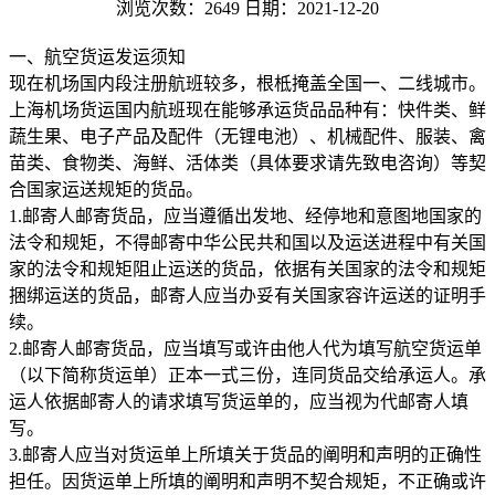
浏览次数：2649
日期：2021-12-20
一、航空货运发运须知
现在机场国内段注册航班较多，根柢掩盖全国一、二线城市。
上海机场货运国内航班现在能够承运货品品种有：快件类、鲜
蔬生果、电子产品及配件（无锂电池）、机械配件、服装、禽
苗类、食物类、海鲜、活体类（具体要求请先致电咨询）等契
合国家运送规矩的货品。
1.邮寄人邮寄货品，应当遵循出发地、经停地和意图地国家的
法令和规矩，不得邮寄中华公民共和国以及运送进程中有关国
家的法令和规矩阻止运送的货品，依据有关国家的法令和规矩
捆绑运送的货品，邮寄人应当办妥有关国家容许运送的证明手
续。
2.邮寄人邮寄货品，应当填写或许由他人代为填写航空货运单
（以下简称货运单）正本一式三份，连同货品交给承运人。承
运人依据邮寄人的请求填写货运单的，应当视为代邮寄人填
写。
3.邮寄人应当对货运单上所填关于货品的阐明和声明的正确性
担任。因货运单上所填的阐明和声明不契合规矩，不正确或许