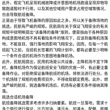
此外，假定飞机呈现机械故障或许意图地机场跑道呈现异物导
致跑道暂时不行用，以及其他空域用户需求占用空域等情况，
也会导致航班备降。
正是由于导致飞机备降的原因如此之多，所以关于备降场地的
挑选，民航有严峻的规矩。民航局在关于保证飞翔安全的有关
规矩中就明晰提出“该备降的备降”准则，便是指由于各种原因
构成意图地机场不具有着陆条件的情况下，应该到备降机场落
地，不能盲目、强行落地而影响飞翔安全。因而，在每一个航
班起飞之前，当班机长签署的飞翔计划中，都有必要至少明晰
一个条件合适的机场作为意图地备降机场。
此外，民航局提出，民用机场是公共设备，主降机场不宜下降
时，备降机场作为保证航班安全飞翔的究竟一环，有必要注重
备降作业。对拒绝保证备降航班的机场，将依法进行处分。各
个机场除了规矩的收费项目外，不得收取额定费用。此外，燃
油严峻的航班，挑选备降机场后，机场有必要无条件接纳其降
落。
挑选合适机场备降
航班备降挑选需求考虑许多归纳要素。航班一旦落地，需求十
多个岗位进行保证，比方加油、清污水、加清水、配餐、舷梯