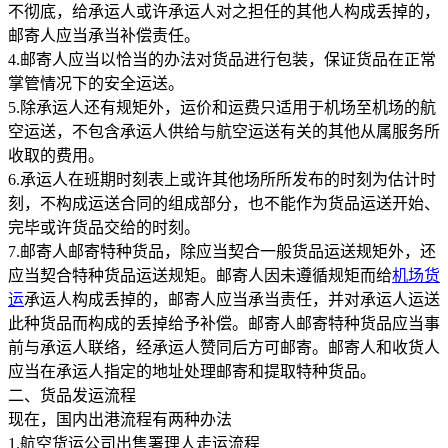
不彻底，给承运人或许承运人对之担任的其他人构成丢掉的，
邮寄人应当承当补偿责任。
4.邮寄人应当以恰当的办法对货品进行包装，保证货品在正常
掌管情况下的安全运送。
5.除承运人还有规矩外，运价和运费只适用于机场至机场的航
空运送，不包含承运人供给与航空运送有关的其他从属服务所
收取的费用。
6.承运人在班期时刻表上或许其他场所所发布的时刻为估计时
刻，不构成运送合同的组成部分，也不能作为货品运送开始、
完毕或许货品交给的时刻。
7.邮寄人邮寄特种货品，除应当契合一般货品运送规矩外，还
应当契合特种货品运送规矩。邮寄人因未遵循规矩而给
机场货
运
承运人构成丢掉的，邮寄人应当承当责任，并对承运人运送
此种货品而构成的丢掉给予补偿。邮寄人邮寄特种货品应当事
前与承运人联络，经承运人赞同后方可邮寄。邮寄人和收货人
应当在承运人指定的地址处理邮寄和提取特种货品。
二、货品发运流程
现在，国内出港流程有两种办法
1.航空货运公司出售署理人走运流程