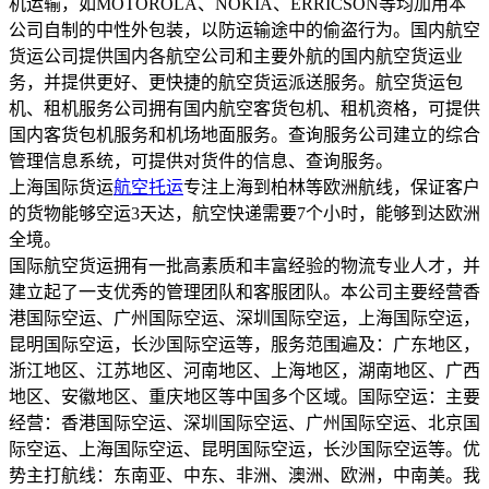
机运输，如MOTOROLA、NOKIA、ERRICSON等均加用本
公司自制的中性外包装，以防运输途中的偷盗行为。国内航空
货运公司提供国内各航空公司和主要外航的国内航空货运业
务，并提供更好、更快捷的航空货运派送服务。航空货运包
机、租机服务公司拥有国内航空客货包机、租机资格，可提供
国内客货包机服务和机场地面服务。查询服务公司建立的综合
管理信息系统，可提供对货件的信息、查询服务。
上海国际货运
航空托运
专注上海到柏林等欧洲航线，保证客户
的货物能够空运3天达，航空快递需要7个小时，能够到达欧洲
全境。
国际航空货运拥有一批高素质和丰富经验的物流专业人才，并
建立起了一支优秀的管理团队和客服团队。本公司主要经营香
港国际空运、广州国际空运、深圳国际空运，上海国际空运，
昆明国际空运，长沙国际空运等，服务范围遍及：广东地区，
浙江地区、江苏地区、河南地区、上海地区，湖南地区、广西
地区、安徽地区、重庆地区等中国多个区域。国际空运：主要
经营：香港国际空运、深圳国际空运、广州国际空运、北京国
际空运、上海国际空运、昆明国际空运，长沙国际空运等。优
势主打航线：东南亚、中东、非洲、澳洲、欧洲，中南美。我