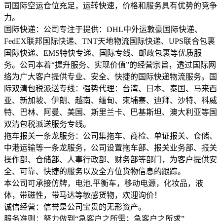
司国际空运仓位充足，运转快速，价格和服务具有优势的竞争
力。
国际快递：公司专注于提供：DHL中外运敦豪国际快递、
FedEX联邦国际快递、TNT天地物流国际快递、UPS联合包裹
国际快递、EMS特快专递、国际专线、邮政包裹等优质服
务。公司本着“提升服务、实现价值”的经营宗旨，透过国际网
络为广大客户提供专业、安全、快捷的国际快递物流服务。国
际双清包税派送专线：强势代理：台湾、日本、泰国、马来西
亚、新加坡、伊朗、越南、缅甸、柬埔寨、迪拜、沙特、科威
特、巴林、阿曼、美国、斯里兰卡、巴基斯坦、澳大利亚等国
双清包税派送服务专线。
拖车报关一条龙服务：公司集拖车、商检、单证报关、仓储、
中港运输等一条龙服务，公司设置拖车部、报关业务部、报关
操作部、仓储部、人事行政部、财务部等部门，为客户提供安
全、可靠、快捷的服务以及全方位货物信息的跟踪。
本公司可承接仿牌，电池,平衡车，移动电源，化妆品，液
体，带磁性，带马达等敏感货物，欢迎询价！
诚信经营：信誉是公司宝贵的无形资产。
服务准则：努力做到“急客户之所需；急客户之所求”