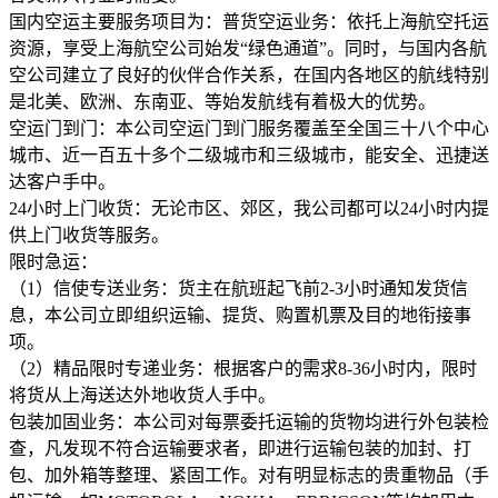
国内空运主要服务项目为：普货空运业务：依托上海航空托运
资源，享受上海航空公司始发“绿色通道”。同时，与国内各航
空公司建立了良好的伙伴合作关系，在国内各地区的航线特别
是北美、欧洲、东南亚、等始发航线有着极大的优势。
空运门到门：本公司空运门到门服务覆盖至全国三十八个中心
城市、近一百五十多个二级城市和三级城市，能安全、迅捷送
达客户手中。
24小时上门收货：无论市区、郊区，我公司都可以24小时内提
供上门收货等服务。
限时急运：
（1）信使专送业务：货主在航班起飞前2-3小时通知发货信
息，本公司立即组织运输、提货、购置机票及目的地衔接事
项。
（2）精品限时专递业务：根据客户的需求8-36小时内，限时
将货从上海送达外地收货人手中。
包装加固业务：本公司对每票委托运输的货物均进行外包装检
查，凡发现不符合运输要求者，即进行运输包装的加封、打
包、加外箱等整理、紧固工作。对有明显标志的贵重物品（手