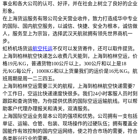
事业和各大公司的认可、好评，并在社会上树立了良好的企业
形象。
在上海货运服务有限公司全天营业收件，致力打造成华中专业
的国际、国内航空服务，以诚信、快捷、安全为根本，诚信做
人，服务至上为宗旨，选择武汉天航就拥有领先世界商机一
步。
虹桥机场货运
航空托运
不仅可以发货寄件，还可以取件提货。
上海到柏林航空快递怎么收费几天能到，上海到柏林空运，价
格19元/KG，普通货物100公斤以上，300公斤和以上是18
元/KG每公斤，1000KG和以上货量我们的运价是16元/KG。航
班周期是周一二三四五。
上海到柏林空运需要三天的航程，上海到柏林航空快递需要7
个工作日，空运比快递速度快很多。我们24小时客服人员时刻
跟踪和查询货物，为你提供优质的国际空运运输航线。可以帮
助客户代理办理报关和清关，双清服务。
上海国际空运业务是本公司的强项和优势。公司拥有一支包括
单证、运输、仓管、包装、现场操作的过硬队伍；拥有覆盖全
国能作有效控制的国内空运网络，使之符合市场的需要，符合
各类新兴行业的需要。