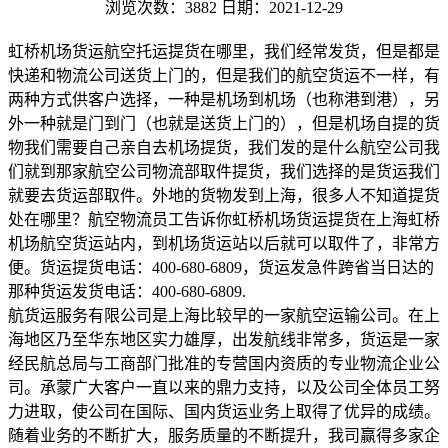
浏览次数：3882
日期：2021-12-29
虹桥机场货运航空托运提货在哪里，我们经常发货，但是都是
快递和物流公司送货上门的，但是我们的航空货运不一样，有
两种方式供客户选择，一种是机场到机场（也称港到港），另
外一种就是门到门（也就是送货上门的），但是机场自提的货
物我们需要自己亲自去机场提货，我们发的是什么航空公司我
们就到那家航空公司物流部取件提货，我们选择的是货运我们
就要去货运部取件。外地的货物发到上海，很多人不知道提货
处在哪里？航空物流员工告诉你虹桥机场货运提货在上海虹桥
机场航空货运站内，到机场货运站以后就可以取件了，非常方
便。货运提货电话：400-680-6809，货运发急件跨省当日达的
那种货运发货电话：400-680-6809.
航货运服务有限公司是上海比较早的一家航空运输公司。在上
海地区乃至华东地区实力雄厚，出发航线非常多，货运是一家
经民航总局与工商部门批准的专营国内资质的专业物流企业公
司。承蒙广大客户一直以来的鼎力支持，以及公司全体员工努
力进取，使公司在国际、国内货运业务上取得了优异的成绩。
随着业务的不断扩大，服务质量的不断提升，我司赢得多家企