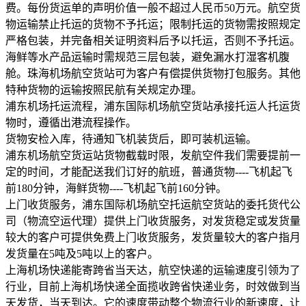
费。每份货运单的声明价值一般不超过人民币50万元。航空货
物运输禁止托运的货物不予托运；限制托运的货物需按照规定
严格包装，并完备相关证明资料后予以托运，否则不予托运。
海鲜等水产品运输时需规范三层包装，避免漏水打湿客机腹
舱。珠海机场航空货站可为客户有偿提供货物打包服务。其他
特种货物的运输按照民航有关规定办理。
浦东机场托运流程，浦东国际机场航空货站承接托运人托运货
物时，遵循出港流程操作。
货物安检入库，待通知飞机装货后，即可装机运输。
浦东机场航空货运站货物截载时限，发航空件我们需要提前一
定的时间，才能配送我们订好的航班，普通货物----飞机起飞
前180分钟，海鲜货物----飞机起飞前160分钟。
上门收货服务，浦东国际机场航空托运航空货站的委托货代公
司（物流空运代理）提供上门收货服务，对发货稳定或发货量
较大的客户可提供免费上门收货服务，发货量较大的客户指月
发货量在5吨及5吨以上的客户。
上海机场快递能寄跨省当天达，航空快递的运输速度引领为了
行业，目前上海机场快递全面揽收跨省快递业务，时效做到当
天发货，当天到达。它的速度带动整个物流行业的新速度，让