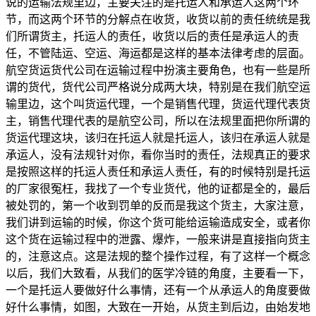
说的运输法规里边，主要关注的是托运人和承运人这两个环
节，而这两个环节的分解点在收货，收货以前的责任统统是我
们所谓货主，托运人的责任，收货以后的责任是承运人的责
任，不管陆运、空运、海运都是这样的基本法律考虑的层面。
航空货运货代公司在运输过程中扮演主要角色，也有一些是所
谓的货代，货代公司严格说分成两大块，特别是在我们航空运
输里边，这个叫货运代理，一个是销售代理，货运代理代表货
主，销售代理代表的是航空公司，所以在法规里面把你所谓的
货运代理这块，该归在托运人就是托运人，该归在承运人就是
承运人，没有法规针对你，看你当时的责任，法规真正的要求
是按照这样的托运人责任和承运人责任，有的时候特别是托运
的厂家很冤枉，我找了一个专业货代，他的证都是全的，最后
被处罚的，第一个收到罚单的反而是我这个货主，大家注意，
我们讲到运输的时候，你这个货可能给运输造成安全，或者你
这个货在运输过程中的泄露、爆炸，一般来讲是直接指向货主
的，注意这点。这是法规的整个操作过程，有了这样一个概念
以后，我们大致看，从我们的医学冷链的角度，主要看一下，
一个是托运人要做好什么事情，还有一个从承运人的角度要做
好什么事情，如图，大致在一开始，从货主到后边，由始发地