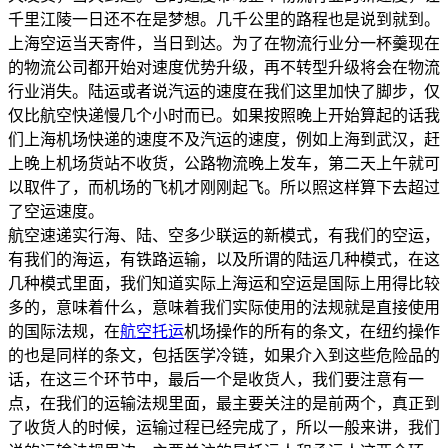
千里江陵一日还不在是梦想。几千公里的路程也是说到就到。
上海空运当天寄件，当日到达。为了在物流行业分一杯羹现在
的物流公司都开始对速度优势升级，再不转型升级将会在物流
行业消失。陆运或者说汽运的速度在我们这里加快了脚步，仅
仅比航空快递慢几个小时而已。如果按照晚上开始算起的话我
们上海机场快递的速度不及汽运的速度，例如上海到武汉，赶
上晚上机场货站不收货，公路物流晚上发车，第二天上午就可
以取件了，而机场的飞机才刚刚起飞。所以照这样算下去超过
了空运速度。
航空速递实行海、陆、空多少联运的新模式，有我们的空运，
有我们的海运，有铁路运输，以及所谓的陆运几种模式，在这
几种模式里面，我们知道实际上海运和空运是国际上用得比较
多的，意味着什么，意味着我们实际使用的法规就是直接使用
的国际法规，在
航空托运
机场操作的所有的条文，在纽约操作
的也是同样的条文，包括医学冷链，如果介入到这些危险品的
话，在这三个环节中，最后一个是收货人，我们要注意有一
点，在我们的运输法规里面，最主要关注的是前两个，真正到
了收货人的时候，运输过程已经完成了，所以一般来讲，我们