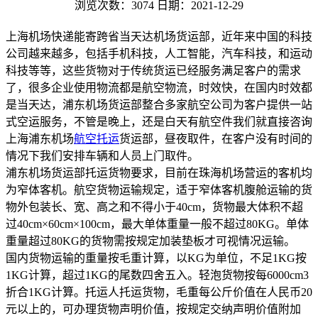
浏览次数：3074
日期：2021-12-29
上海机场快递能寄跨省当天达机场货运部，近年来中国的科技
公司越来越多，包括手机科技，人工智能，汽车科技，和运动
科技等等，这些货物对于传统货运已经服务满足客户的需求
了，很多企业使用物流都是航空物流，时效快，在国内时效都
是当天达，浦东机场货运部整合多家航空公司为客户提供一站
式空运服务，不管是晚上，还是白天有航空件我们就直接咨询
上海浦东机场
航空托运
货运部，昼夜取件，在客户没有时间的
情况下我们安排车辆和人员上门取件。
浦东机场货运部托运货物要求，目前在珠海机场营运的客机均
为窄体客机。航空货物运输规定，适于窄体客机腹舱运输的货
物外包装长、宽、高之和不得小于40cm，货物最大体积不超
过40cm×60cm×100cm，最大单体重量一般不超过80KG。单体
重量超过80KG的货物需按规定加装垫板才可视情况运输。
国内货物运输的重量按毛重计算，以KG为单位，不足1KG按
1KG计算，超过1KG的尾数四舍五入。轻泡货物按每6000cm3
折合1KG计算。托运人托运货物，毛重每公斤价值在人民币20
元以上的，可办理货物声明价值，按规定交纳声明价值附加