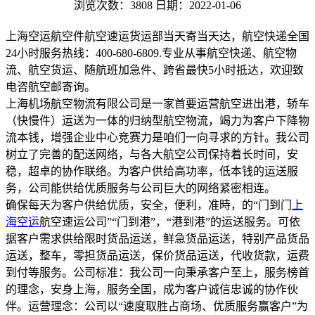
浏览次数：3808
日期：2022-01-06
上海空运航空件航空速运货运部当天寄当天达，航空快递全国
24小时服务热线：400-680-6809.专业从事航空快递、航空物
流、航空货运、随航班加急件、跨省最快5小时抵达，欢迎致
电咨航空邮寄询。
上海机场航空物流有限公司是一家首要运营航空进出港，轿车
（快慢件）运送为一体的归纳型航空物流，竭力为客户下降物
流本钱，增强企业中心竞赛力是咱们一向寻求的方针。我公司
树立了完善的配送网络，与各大航空公司保持着长时间，安
稳，超卓的协作联络。为客户供给高功率，低本钱的运送服
务，公司能供给优质服务与公司巨大的网络紧密相连。
确保每天为客户供给优质，安全，便利，准時，的“门到门
上
海空运
航空速运公司”“门到港”，“港到港”的运送服务。可依
据客户需求供给限时货品运送，鲜急货品运送，特别产品货品
运送，整车，零担货品运送，保价货品运送，代收货款，运费
到付等服务。公司标准：我公司一向秉承客户至上，服务榜首
的理念，安身上海，服务全国，成为客户诚信忠诚的协作伙
伴。运营理念：公司以“速度取胜占商场、优质服务赢客户”为