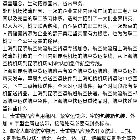
运营理念，生动拓宽国内、省内事务。
处理机场物流理念：一起的企业文化内涵和广阔的职工翻开空
间以及完善的职工练习体系，造就并招引了一大批业界精英。
以人为本，树立联合谐和，奋斗猛进的职工部队，一起超卓的
人员储藏资源为企业的翻开奠定坚实而有力根底，也为为职工
树立一个公平竞赛的途径。
上海到昆明航空物流航空货运专线加急，航空物流是上海航空
物流站打造的一个国内到昆明机场的航空货运专线，从上海航
空桥机场到昆明机场6小时内加急件航空专线。
上海到昆明航空货运航班共有82个航空货运航班。航空货运站
每天发车，早晨九点送空运快件到上海虹桥机场货运站11点回
来，下午三点持续送件。全天24小时收件。每个时间段都有专
机配送货品，上海到昆明空运航班航空快递，航空物流航空邮
寄航空运送航空急件，上海航空快运贵重物品时，航空快递应
留神些什么
1、贵重物品应当用稳固、紧空运快递：密的包装箱包装，外
加“#”字型金属包装带，接缝处有必要有封条标志。
2、邮寄人邮寄航空物流：贵重物品应预先订妥航班、日期。
3.贵重物品包括：黄金、白金、铱、铑、钯等稀有贵重金属及