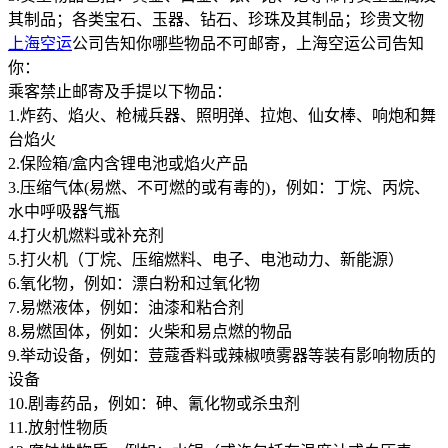
其制品；各类宝石、玉器、钻石、珍珠及其制品；珍贵文物
上海空运
公司告知你哪些物品不可邮寄，上海空运公司告知
你：
乘客禁止邮寄及手提以下物品：
1.炸药、焰火、枪械兵器、照明弹、拉炮、仙女棒、响炮和舞
台焰火
2.保险箱/盒内含锂电池或焰火产品
3.压缩气体(易燃、不可燃的或有毒的)，例如：丁烷、丙烷、
水中呼吸器气瓶
4.打火机燃料或补充剂
5.打火机（丁烷、压缩燃料、电子、电池动力、新能源）
6.氧化物，例如：漂白粉和过氧化物
7.易燃液体，例如：油漆和粘合剂
8.易燃固体，例如：火柴和易点燃的物品
9.举动设备，例如：荳蔻香料或辣椒喷雾器等装有影响物质的
设备
10.剧毒药品，例如：砷、氰化物或杀虫剂
11.放射性物质