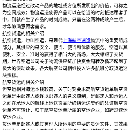
物流运送经过改动产品的地址或方位所发明出的价值，可称之
为空间成效；物流运送使得产品可以在恰当的时刻抵达顾客手
中，则就产生了产品的时刻成效。只需在这两种成效产生后，
才华够满意顾客需求。
航空货运的相关介绍
航空货运，也叫空运，是现代
上海航空速运
物流中的重要组成
部分，其供应的是安全、便当、便当和优质的服务。空运以其
便利、安全、准时的赢得了相当大的商场，大大缩短了交货
期，世界空运公司关于物流供应链加快资金周转及循环起到了
极大的促动效果。各大航空公司相继投入许多航班分取货运这
块蛋糕。
航空货运的相关介绍
但空运相对海运本钱较高，关于时刻要求高航空货运单航空货
运单是由邮递人或许以邮递人的名义填制，是邮递人和承运人
之间在承运人的航线上运送货品所缔结运送契约的凭证航空货
运单不可转让，归于航空货运单所属的空运企业，如跨过速运
空运企业。
货运单是邮递人或其署理人所运用的重要的货运文件，其效果