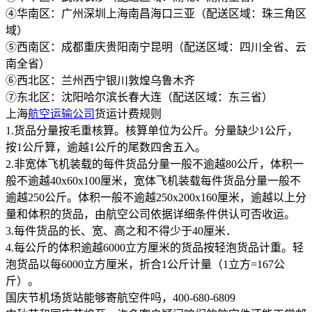
④华南区：广州深圳上海南昌海口三亚（配送区域：珠三角区
域）
⑤西南区：成都重庆贵阳南宁昆明（配送区域：四川全省、云
南全省）
⑥西北区：兰州西宁银川敦煌乌鲁木齐
⑦东北区：沈阳哈尔滨长春大连（配送区域：东三省）
上海
航空运输公司
货运计费规则
1.货品分量按毛重核算。核算单位为公斤。分量缺少1公斤，
按1公斤算，逾越1公斤的尾数四舍五入。
2.非宽体飞机装载的每件货品分量一般不逾越80公斤，体积一
般不逾越40x60x100厘米，宽体飞机装载每件货品分量一般不
逾越250公斤。体积一般不逾越250x200x160厘米，逾越以上分
量和体积的货品，由航空公司依据详细条件供认可否收运。
3.每件货品的长、宽、高之和不得少于40厘米．
4.每公斤的体积逾越6000立方厘米的货品按轻泡货品计重。轻
泡货品以每6000立方厘米，折合1公斤计量（1立方=167公
斤）。
国庆节机场货站能够寄航空件吗，400-680-6809