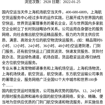
浏览次数：2928
日期：2022-01-25
国内空运当天件上海机场航空当天件，400-680-6809，上海航
空货运服务中心经过多年的运作实践，已展开成为世界国内航
空快运，世界货运署理事务的著名企业，还与世界国内多家航
空企业树立了长时刻战略协作关系。公司运用自身健壮的服务
网络，向社会推出航空快运精品服务，极力的为货主供应优
质、满意、高效全方位的航空物流快运服务，(如：精品限时6
小时、12小时、24小时、36小时、48小时)空运港到港，门到
门服务，还有航空快运上门提货送货、快速发货服务、货到付
款办法、货运绿色通道，机场自提，货品稳妥运送)等归纳性
全方位航空快运服务。
专业从事上海宠物邮递事务和上海机场空运，上海机场物流，
上海机场快递，航空货运，航空快递，东方航空运输公司事务
的署理企业，服务网络广泛全国92个大中城市和世界100多
个……
国内航空货运时效服务，公司独具优势的国内8、12、24小时
的限时服务品牌和遍布全国的航空快递网络，安全、精确、便
当地为您供应优质的门到门航空快递和物流服务，并实施信息