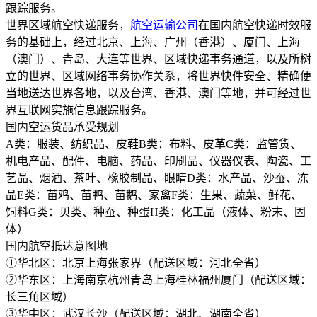
跟踪服务。
世界区域航空快递服务，
航空运输公司
在国内航空快递时效服
务的基础上，经过北京、上海、广州（香港）、厦门、上海
（澳门）、青岛、大连等世界、区域快递事务通道，以及所树
立的世界、区域网络事务协作关系，将世界快件安全、精确便
当地送达世界各地，以及台湾、香港、澳门等地，并可经过世
界互联网实施信息跟踪服务。
国内空运货品承受规划
A类：服装、纺织品、皮鞋B类：布料、皮革C类：监管货、
机电产品、配件、电脑、药品、印刷品、仪器仪表、陶瓷、工
艺品、烟酒、茶叶、橡胶制品、眼睛D类：水产品、沙蚕、冻
品E类：苗鸡、苗鸭、苗鹅、家禽F类：生果、蔬菜、鲜花、
饲料G类：贝类、种蚕、种蛋H类：化工品（液体、粉末、固
体）
国内航空抵达意图地
①华北区：北京上海张家界（配送区域：河北全省）
②华东区：上海南京杭州青岛上海桂林福州厦门（配送区域：
长三角区域）
③华中区：武汉长沙（配送区域：湖北、湖南全省）