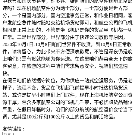
中秋节和国庆节将至，许多客户疑问咱们的航空件还能正常邮
递吗？现在机场航空件分为两个部分，一个部分便是世界部
分，一个是国内部分，国内空运事务正常，和作业日相同，客
户发航空急件随时随地交给机场货站即可，和航空公司的飞机
相同是正常上班的，不管是坐飞机仍是你的货品坐飞机都一切
正常。二是世界部分，世界部分由于快递公司放假等原因，
2020年10月1日-10月8日咱们世界件不收货，到10月9日正常收
件，请将留心，为此带来不方便深表歉意，不管是深夜仍是晚
上咱们只需有货就能够为你运送。在这里咱们恭喜全天下的旅
客留意，在旅游的过程中咱们需求留意安全，祝咱们旅途愉
快。
在假日咱们依然据守岗位，为你供应一站式空运服务，仍是老
样子，流程不变，货品在飞机起飞前提早小时抵达机场货运
站，或许是提早小时咱们上门取件，现在上海机场航空公司资
源丰厚，包含多家航空公司的飞机几千架，不必忧虑货品铺位
严重，在假日降临时分，咱们的部分航线的航空运价会恰当下
调，尤其是100公斤和100公斤以上的货品和鲜活物品。
友情链接 :