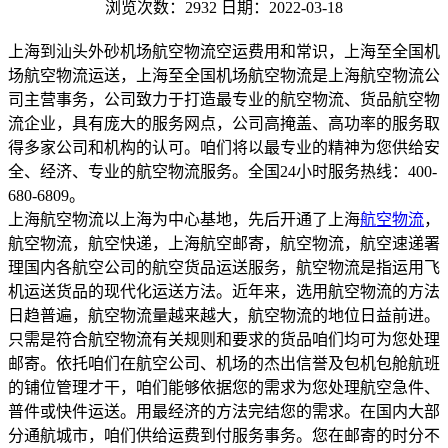
浏览次数：2932
日期：2022-03-18
上海到汕头外砂机场航空物流空运费用和常识，上海至全国机
场航空物流运送，上海至全国机场航空物流是上海航空物流公
司主营事务，公司致力于打造最专业的航空物流、货品航空物
流企业，具有庞大的服务网点，公司高掩盖、高功率的服务取
得多家公司和机构的认可。咱们将以最专业的精神为您供给安
全、经济、专业的航空物流服务。全国24小时服务热线：400-
680-6809。
上海航空物流以上海为中心基地，先后开通了上海
航空物流
，
航空物流，航空快递，上海航空邮寄，航空物流，航空速递署
理国内各航空公司的航空货品运送服务，航空物流是指运用飞
机运送货品的现代化运送方法。近年来，选用航空物流的方法
日趋普遍，航空物流量越来越大，航空物流的地位日益前进。
只需是符合航空物流有关规则和要求的货品咱们均可为您处理
邮寄。依托咱们在航空公司、机场的杰出信誉及包机包舱航班
的铺位管理才干，咱们能够依据您的需求为您处理航空急件、
普件或快件运送。用最经济的方法完结您的需求。在国内大部
分通航城市，咱们供给运费到付服务事务。您在邮寄的时分不