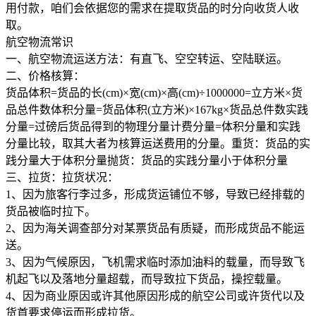
用付款，咱们会依据您的需求在提取货品的时分向收货人收
取。
航空物流常识
一、航空物流运送方法：有直飞、空空转运、空陆联运。
二、价格核算：
货品体积=货品的长(cm)×宽(cm)×高(cm)÷1000000=立方米×货
品总件数体积分量=货品体积(立方米)×167kg×货品总件数实践
分量=过磅后货品得到的物理分量计费分量=体积分量和实践
分量比较，取其大者为核算运送费用的分量。重货：货品的实
践分量大于体积分量抛货：货品的实践分量小于体积分量
三、拉货：拉货状况：
1、因为旅客行李过多，形成货运铺位不够，导致已经排载的
货品被临时拉下。
2、因为海关调查部分对某票货品有质疑，而形成货品不能运
送。
3、因为气候原因，飞机需求临时添加油料的载量，而导致飞
机起飞以及落地分量超载，而导致拉下货品，操控载量。
4、因为商业原因或许其他原因形成的航空公司或许货代以及
货首要求停运而形成拉货。