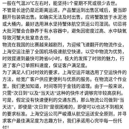
一般在气温20℃左右时，能坚持1个星期不死或很少去世。
不管是长途仍是近距离运送，产品蟹运到出售区域后，要当即
翻开包装袋出售。如确实无法及时出售，应将蟹散放于水泥池
或大桶内，最好选用淋水坚持蟹体航空货运公司湿润。切忌将
大批河蟹会合静养于有水容器中，避免因密度过高、水中缺氧
导致河蟹大批窒息去世。
物流在我国的比赛越来越剧烈，为迎候飞速翻开的物流作业，
上海空运注册了全国机场极速航空快递，以空中物流为优势，
时效提速到最快可跨省6小时，极大的发挥了时效的魅力，行
进了客户订单照料速度，保证客户满足度。
为了满足人们对时效的要求，上海空运开端选用了空运快件的
方法，给宽广客户供应更便利与优质的服务。在物流这个作业
里，我们更加知道，时间等同于金钱的道理。由于一般来说，
只需“次日到”以及“当天达”这种的快件才调够完毕较高获利。
可是，假定没有快速便利的交通东西，那么物流公司做到“当
天达”，即使是“次日到”是很困难的，即使可以也达不到相关
的要求标准。上海空运公司严峻遵从航空运送安全原则，并寻
求客户最佳满足度为志趣方针，我们承诺用心完毕每一份托
付！