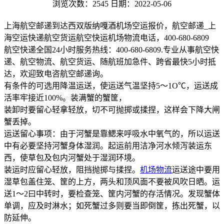
浏览次数：2545
日期：2022-05-06
上海航空邮递到达西双版纳嘎酒机场空运报价，航空邮递_上
海空运快递航空货运航空快运机场物流电话，400-680-6809
航空快递全国24小时服务热线：400-680-6809.专业从事航空快
递、航空物流、航空货运、随航班加急件、跨省最快5小时抵
达，欢迎致电咨航空邮递询。
有条件的可选用降温运送，使运送气温坚持5～1O℃，运送成
活率牢接近100%。装满蟹的蟹筐，
装卸时要留心轻拿轻放，切不可抛掷或揉捏，这样会下降大闸
蟹丢掉。
运送留心事项：由于河蟹是靠鳃来呼吸水中氧气的，所以运送
中有必要坚持河蟹身体湿润。起运前用洁净河水倾泻装运东
西，使草包及包内河蟹处于湿润环境。
装运时应留心轻放，阻挡抛掷与揉捏。
机场物流
运送途中要用
湿草包盖住笼、筐的上方，两头和顶风面不要被风吹日晒。运
送1～2曰中转时，要检查笼、筐内河蟹的存活情况。发现蟹体
单调，应及时淋水；如死蟹过多则要当即倒筐，拣出死蟹，以
防延伸。