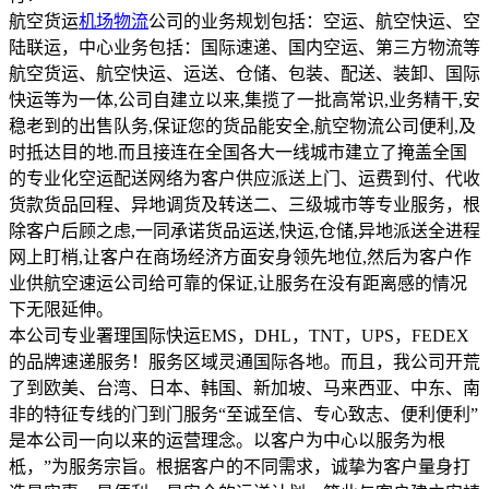
航空货运
机场物流
公司的业务规划包括：空运、航空快运、空
陆联运，中心业务包括：国际速递、国内空运、第三方物流等
航空货运、航空快运、运送、仓储、包装、配送、装卸、国际
快运等为一体,公司自建立以来,集揽了一批高常识,业务精干,安
稳老到的出售队务,保证您的货品能安全,航空物流公司便利,及
时抵达目的地.而且接连在全国各大一线城市建立了掩盖全国
的专业化空运配送网络为客户供应派送上门、运费到付、代收
货款货品回程、异地调货及转送二、三级城市等专业服务，根
除客户后顾之虑,一同承诺货品运送,快运,仓储,异地派送全进程
网上盯梢,让客户在商场经济方面安身领先地位,然后为客户作
业供航空速运公司给可靠的保证,让服务在没有距离感的情况
下无限延伸。
本公司专业署理国际快运EMS，DHL，TNT，UPS，FEDEX
的品牌速递服务！服务区域灵通国际各地。而且，我公司开荒
了到欧美、台湾、日本、韩国、新加坡、马来西亚、中东、南
非的特征专线的门到门服务“至诚至信、专心致志、便利便利”
是本公司一向以来的运营理念。以客户为中心以服务为根
柢，”为服务宗旨。根据客户的不同需求，诚挚为客户量身打