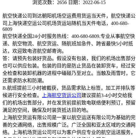
浏览次数：2656
日期：2022-06-15
航空快递公司到达朝阳机场空运费用货运当天件，航空快递公
司上海快递空运公司机场货运站随机当天件电话，400-680-
6809
航空快递全国24小时服务热线：400-680-6809.专业从事航空快
递、航空物流、航空货运、随航班加急件、跨省最快5小时抵
达，欢迎致电咨航空邮寄询。
答：请预先包装好货品。假设没有包装，我们的机场出售部分
也可以供应包装。包装的目的是防止货品在装卸货车，经过安
全检查和装卸机器的进程中磕碰乃至对立。当触及雨雪时，它
还需求防水和防潮。
B.航班提前三小时被截获，货品需求贴上标签，加工并排队等
候进行安全检查。
上海航空货运公司
建议提前3-4小时交给我
们的机场出售部分，并在发货前提前致电联络便利预订，预留
满足的空间，确保及时装货抵达目的地。
上海航空货运有限公司是一家以航空运送有限公司为基础的完
善的交通网络，出售规模广泛。广泛全国和亚太区域的交通网
络。上海机场货运公司可以为客户供应专业的航空运送服务，