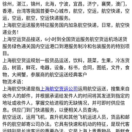
徐州，湛江，锦州，北海，宁波，宜昌，济宁，襄樊，澳门，
香港，台湾等我国首要中心城市，航空，空运，航空快递，空
运，空运，航空，空运快递服务。
上海航空运送服务特征服务国内加急航空快递，日常，航空快
递业务！
上海空运货品接送，6小时到全国货运服务航空货运机场送货
服务绿色通关国内空运港口到港服务制冷和包装服务的特别项
目。
上海航空货运规划一般货品运送，饮料，蔬菜，生果，冷冻货
品，树苗，鲜花，电器，设备，标书，合同，图纸，文件，食
物，大闸蟹，参展商的航空运送经典客户
物流术语：
上海航空快递是指
上海航空货运公司
运用航空运送，搜集来自
收件人的邮件，并根据承诺给发件人的时间将其发送到指定的
地址或收件人，掌握交给进程的无缺情况，并可即时供应信
息。供应门到门快递服务，以便相关人员查询。
航空运送，运用飞机，直升机和其他飞机运送人员，货品和邮
件的航空邮寄公司办法。它具有快速和机动的特征，是现代客
运特别是长途客运的重要办法。它是上海上贵重物品，新鲜食