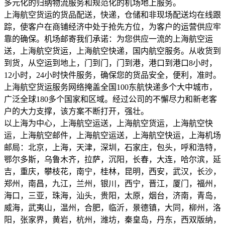
多元化的归纳物流服务和规范化的机场地上服务。
上海航空货运的货品配送，快递，仓储和非现场配送均在线跟
踪，使客户在商铺经济中处于抢先方位，为客户的运营供应牢
靠的确保。机场邮寄我们承诺：为您供应一流的上海航空运
送，上海航空货运，上海航空快递，国内航空服务。从收货到
到货，从空运到地上，门到门，门到港，港口到港口8小时，
12小时，24小时快件服务，确保您的货品安全，便利，准时。
上海航空货运服务网络掩盖全国100东航快递多个大中城市，
广泛全球180多个国家和区域。经过公司的不懈尽力和新老客
户的大力支撑，该方案不断打开，强壮。
以上海为中心，上海航空运送，上海航空货运，上海航空快
运，上海航空邮件，上海航空运送，上海航空快运，上海机场
邮局：北京，上海，天津，深圳，石家庄，包头，呼和浩特，
鄂尔多斯，乌鲁木齐，拉萨，沉阳，长春，大连，哈尔滨，延
吉，重庆，攀枝花，南宁，桂林，昆明，西安，武汉，长沙，
郑州，南昌，九江，兰州，银川，西宁，晋江，厦门，福州，
海口，三亚，珠海，汕头，贵阳，太原，烟台，济南，青岛，
威海，武夷山，温州，合肥，临沂，景德镇，大同，柳州，洛
阳，张家界，黄岩，杭州，潍坊，秦皇岛，丹东，西双版纳，