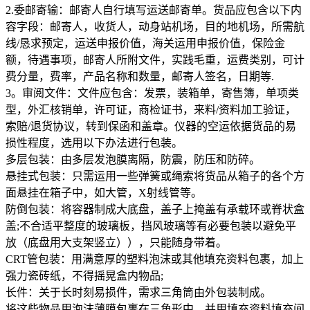
2.委邮寄输：邮寄人自行填写运送邮寄单。货品应包含以下内
容字段：邮寄人，收货人，动身站机场，目的地机场，所需航
线/恳求预定，运送申报价值，海关运用申报价值，保险金
额，待遇事项，邮寄人所附文件，实践毛重，运费类别，可计
费分量，费率，产品名称和数量，邮寄人签名，日期等.
3。审阅文件：文件应包含：发票，装箱单，寄售簿，单项类
型，外汇核销单，许可证，商检证书，来料/资料加工验证，
索赔/退货协议，转到保函和盖章。仪器的空运依据货品的易
损性程度，选用以下办法进行包装。
多层包装：由多层发泡膜离隔，防震，防压和防碎。
悬挂式包装：只需运用一些弹簧或绳索将货品从箱子的各个方
面悬挂在箱子中，如大管，X射线管等。
防倒包装：将容器制成大底盘，盖子上掩盖有承载环或脊状盒
盖;不合适平整度的玻璃板，挡风玻璃等有必要包装以避免平
放（底盘用大支架竖立）），只能随身带着。
CRT管包装：用满意厚的塑料泡沫或其他填充资料包裹，加上
强力瓷砖纸，不得摇晃盒内物品;
长件：关于长时刻易损件，需求三角筒由外包装制成。
将这些物品用泡沫薄膜包裹在三角形中，并用填充资料填充间