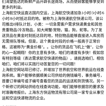
们渴望抵达的新鲜产品开辟长途商场，从而使顾客能够享受到
更多的利益。
上海航空快运直达国内空运，上海航空快递加急1小时/3小时/6
小时/8小时抵达目的地。被称为上海快递航空快递公司，该公
司推出0排队计划，小类：一切急需客户需求快递黄金和其他
贵重物品/冷冻物品，如大闸蟹/宠物，猫，狗，蛇等。为了发
送货品在黄金时刻抵达目的地，特别物品能够直接进入库房而
无需排队等候。但是，这个黄金时段的价格一般高于正常价
格，这被称为“黄金价格”。。让你的货品在飞机上“做”，让你
的心一起翱翔！你的主意有多快，咱们的速度有多快！假如您
有特别等级（表达需求航空快递的物品），请挑选咱们，相信
咱们，咱们将以实践行动答复您的一切问题！
上海航空网站现已修订，并增加了世界航空和世界航运在线查
询系统。客户能够依据顺美公司供给的佣钱编号，事务编号，
首要订单编号或子编号查看您的货品的运送和到货情况。另一
个新修订的网站供给在线查询功能，咱们能够依据您的要求及
时准确地报价。上海东方快运物流有限公司是一家专业从事空
运和空运快递物流的企业。