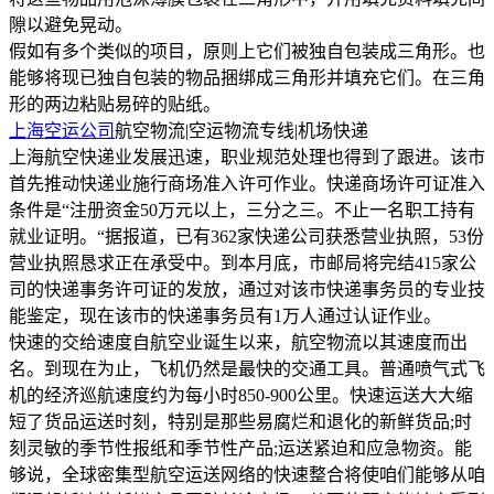
隙以避免晃动。
假如有多个类似的项目，原则上它们被独自包装成三角形。也
能够将现已独自包装的物品捆绑成三角形并填充它们。在三角
形的两边粘贴易碎的贴纸。
上海空运公司
航空物流|空运物流专线|机场快递
上海航空快递业发展迅速，职业规范处理也得到了跟进。该市
首先推动快递业施行商场准入许可作业。快递商场许可证准入
条件是“注册资金50万元以上，三分之三。不止一名职工持有
就业证明。“据报道，已有362家快递公司获悉营业执照，53份
营业执照恳求正在承受中。到本月底，市邮局将完结415家公
司的快递事务许可证的发放，通过对该市快递事务员的专业技
能鉴定，现在该市的快递事务员有1万人通过认证作业。
快速的交给速度自航空业诞生以来，航空物流以其速度而出
名。到现在为止，飞机仍然是最快的交通工具。普通喷气式飞
机的经济巡航速度约为每小时850-900公里。快速运送大大缩
短了货品运送时刻，特别是那些易腐烂和退化的新鲜货品;时
刻灵敏的季节性报纸和季节性产品;运送紧迫和应急物资。能
够说，全球密集型航空运送网络的快速整合将使咱们能够从咱