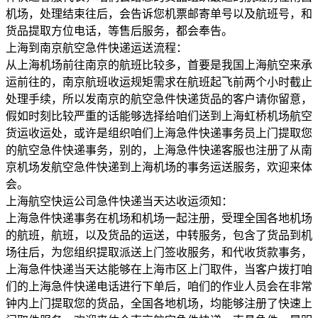
机场，处理结束往后，会告诉您机票邮寄单号以及航班号，和
货品提取方位电话，等售后服务，都会奉告。
上海到南京航空急件快递运送流程：
从上海机场前往南京的航班比较多，首要是我国上海航空来承
运前往的，南京航班收运规矩需求在航班起飞前两个小时截止
处理手续，所以发南京的航空急件快递货品的客户请你留意，
假如时刻比较严重的话能够选择给咱们送到上海虹桥机场航空
货运收运处，或许是组织咱们上海急件快递事务员上门提取您
的航空急件快递事务，别的，上海急件快递客服也注册了从南
京机场发航空急件快递到上海机场的事务运送服务，欢迎来体
会。
上海航空快运公司急件快递当天达收运须知：
上海急件快递事务在机场和机场一起注册，受理全国各地机场
的航班，航班，以及货品的运送，中转服务，包含了货品到机
场往后，为您组织提取派送上门签收服务，和代收货款事务，
上海急件快递当天达能够在上海市区上门取件，当客户拨打咱
们的上海急件快递电话进行下单后，咱们的作业人员会在非常
钟内上门提取您的货品，全国各地机场，均能够注册了快速上