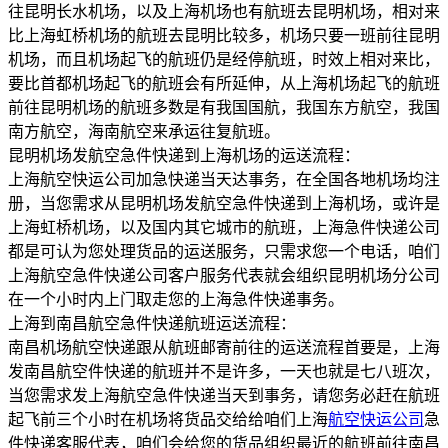
往昆明长水机场，以及上海机场也有航班去昆明机场，相对来
比上海虹桥机场的航班去昆明比较多，机场只要一班前往昆明
机场，而且机场起飞的航班仍是经停航班，时效上相对来比，
要比首都机场起飞的航班会有所延伸，从上海机场起飞的航班
前往昆明机场的航班多数是有我国国航，我国东方航空，我国
南方航空，海南航空来承运往复航班。
昆明机场发航空急件快递到上海机场的运送流程：
上海航空快运公司加急快递当天达事务，在全国各地机场均注
册，当您需求从昆明机场发航空急件快递到上海机场，或许是
上海虹桥机场，以及国内其它城市的航班，上海急件快递公司
都是可认为您处理货品的运送服务，只需求您一个电话，咱们
上海航空急件快递公司客户服务代表就会组织昆明机场分公司
在一个小时内上门取走您的上海急件快递事务。
上海到南昌航空急件快递航班运送流程：
南昌机场航空快递跟从航班邮寄前往的运送流程首要是，上海
发南昌航空件快递的航班并不是许多，一天也就是七八班次，
当您需求发上海航空急件快递当天到事务，请您务必赶在航班
起飞前三个小时在机场将货品交给给咱们上海
航空快运公司
急
件快递客服代表，咱们会给您的货品组织最近的航班前往南昌