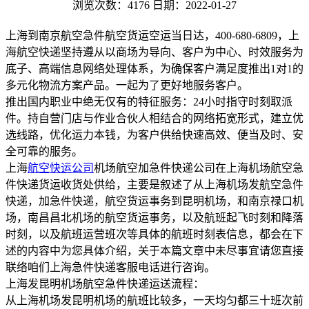
浏览次数：4176
日期：2022-01-27
上海到南京航空急件航空货运空运当日达，400-680-6809，上
海航空快递坚持遵从以商场为导向、客户为中心、时效服务为
底子、高端信息网络处理体系，为确保客户满足度推出1对1的
多元化物流方案产品。一起为了更好地服务客户。
推出国内职业中绝无仅有的特征服务：24小时指守时刻取派
件。持自营门店与作业合伙人相结合的网络拓宽形式，建立优
选线路，优化运力本钱，为客户供给快速高效、便当及时、安
全可靠的服务。
上海
航空快运公司
机场航空加急件快递公司在上海机场航空急
件快递货运收货处供给，主要是叙述了从上海机场发航空急件
快递，加急件快递，航空货运事务到昆明机场，和南京禄口机
场，南昌昌北机场的航空货运事务，以及航班起飞时刻和降落
时刻，以及航班运营班次等具体的航班时刻表信息，都会在下
述的内容中为您具体介绍，关于本篇文章中未尽事宜请您直接
联络咱们上海急件快递客服电话进行咨询。
上海发昆明机场航空急件快递运送流程：
从上海机场发昆明机场的航班比较多，一天均匀都三十班次前