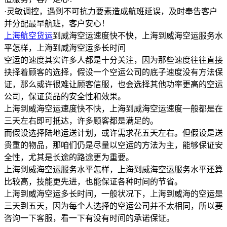
·灵敏调控，遇到不可抗力要素造成航班延误，及时奉告客户
并分配最早航班，客户安心！
上海航空货运
到威海空运速度快不快，上海到威海空运服务水
平怎样，上海到威海空运多长时间
空运的速度其实许多人都是十分关注，因为那些速度往往直接
抉择着顾客的选择，假设一个空运公司的底子速度没有方法保
证，那么或许很难让顾客信服，也会选择其他功率更高的空运
公司，保证货品的安全性和效果。
上海到威海空运速度快不快，上海到威海空运速度一般都是在
三天左右即可抵达，许多顾客都是满足的。
而假设选择陆地运送计划，或许需求花五天左右。但假设是送
贵重的物品，那咱们仍是尽量以空运的方法为主，能够保证安
全性，尤其是长途的路途更为重要。
上海到威海空运服务水平怎样，上海到威海空运服务水平还算
比较高，技能更先进，也能保证各种时间的节省。
上海到威海空运多长时间，一般状况下，上海到威海的空运是
三天到五天，因为每个人选择的空运公司并不太相同，所以要
咨询一下客服，看一下有没有时间的承诺保证。