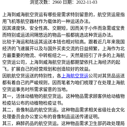
浏览次数：2960
日期：2022-11-03
上海到威海航空货运有哪些是需求特别留意的，航空货运是指
用飞机等航空器材作为载体的一种运送办法。
因其速度快、安全性高、交期短，因而关于小件而急需或宝贵
而特别或运送间隔悠远的物品一般都挑选这种货运办法。
比较于海运和陆运其运送本钱也相对较高。跟着近几年来我国
经济的飞速展开以及与国外买卖交流的日益频繁，上海作为北
方最重要的物流、中转枢纽之一，天然是招引了许多的上海航
空货运公司，上海到威海航空货运都期望依托上海经济的起
飞，扩展自己的经营规划和创造较好的效益。
因航航空货运送的特别性，各
上海航空货运
公司对其货品运送
都有着自己的严峻规则，因而笔者为咱们梳理了在处理上海航
空货运事务时所需求留意的当地。
其一，活体动植物的航空货运。这种物品需求顾客供给动植物
检疫站公布的动植物检疫证书。
其二，音像制品的航空货运。这种物品需求相关省级社会文化
处理委员会办公室公布的音像制品运送传递证明。
其三，麻醉药品的航空货运。这种物品需求卫生部药政处理局