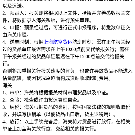
以及运送。
2、预录入：报关即将根据以上文件，拾掇并完善悉数报关文
件，将数据录入海关系统，进行预先审理。
3、申报：预录经过后，可进行正式申报程序，将悉数单证交
由海关审理。
4、送单时刻：根据
上海航空货运
航班时刻：需在正午报关经
过的货品单证最迟需求在上午10:00点前交代给报关行；需在
下午报关经过的货品单证最迟在下午15:00点前交代给报关
行。
否则将加重报关行报关速度的背负，也或许导致货品不能进入
估量航班，或因状况急迫而构成货站收取超时费用。
海关
1、审单：海关将根据报关材料审理货品以及单证。
2、查验：检查或许由货运署理自查。
3、纳税：海关根据货品的类别，按照国家法律的规则收取税
收，并填写核销单（以便货品出口后，货主退税用）。
4、放行：以上手续完备后，海关将对货品进行放行，在相关
单证上加盖海关放行章，交给相关的报关行。