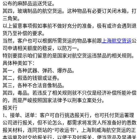
公布的麻醉品运送凭证。
其四，玻璃制品的航空货运。这种物品有必要订关闭木箱，打
三角架。
以上留意事项假如事前不做好充分的准备，极有或许会遇到退
货乃至补偿的要求。
当然，客户也可以根据所需货运的物品事前跟
上海航空货运
公
司申请相关额度的稳妥，以防万一。
特别要提示咱们留意的是国家对航空货运违禁品的相关规则。
具体种类如下：
其一，各种武器、弹药、爆炸品。
其二，假造的钱银或证券。
其三，各种不合法音像制品。
其四，毒品。若违反了相关规则就不只仅是经济补偿所能补偿
的，而是严峻按照国家法律予以刑事立案处分。
报关行
1、接单、送单：客户可自行挑选报关行，也可托付货运署理
公司进行报关，但不论怎么，都需求将发货人所准备好的悉数
报关材料，连同货站的“可收运书”，上海到威海航空货运的正
本运单及时交给报关行，以便于及时报关，便当货品及早通关