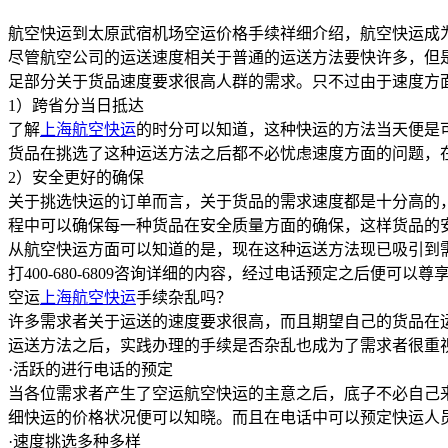
航空快运到太原武宿机场空运价格手续祥细介绍，航空快运成
尽管航空公司的运送速度相关于普通的运送方法要快许多，但
足部分关于货品速度要求很高人群的需求。只不过由于速度方
1）跨省分当日抵达
了解
上海航空快运
的时分可以知道，这种快运的方法当天便是
货品在挑选了这种运送方法之后都不必忧虑速度方面的问题，
2）安全更好的确保
关于挑选快运的订单而言，关于货品的需求速度都是十分高的
程中可以确保每一种货品在安全质量方面的确保，这样货品的
从航空快运方面可以知道的是，现在这种运送方法现已吸引到
打400-680-6809咨询详细的内容，经过电话预定之后便可以
空运
上海航空快运
手续杂乱吗？
许多需求者关于运送的速度要求很高，而且期望自己的货品在
运送方法之后，实践办理的手续是否杂乱也成为了需求者很重
·活跃的进行电话的预定
当各位需求者产生了空运航空快运的主意之后，底子不必自己来到
细快运的价格状况便可以知晓。而且在电话中可以预定快运人
·速度挑选多种多样