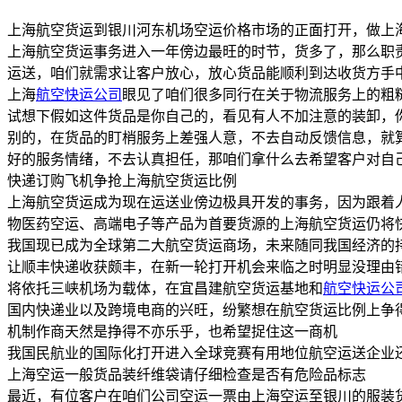
上海航空货运到银川河东机场空运价格市场的正面打开，做上
上海航空货运事务进入一年傍边最旺的时节，货多了，那么职
运送，咱们就需求让客户放心，放心货品能顺利到达收货方手
上海
航空快运公司
眼见了咱们很多同行在关于物流服务上的粗
试想下假如这件货品是你自己的，看见有人不加注意的装卸，
别的，在货品的盯梢服务上差强人意，不去自动反馈信息，就
好的服务情绪，不去认真担任，那咱们拿什么去希望客户对自
快递订购飞机争抢上海航空货运比例
上海航空货运成为现在运送业傍边极具开发的事务，因为跟着
物医药空运、高端电子等产品为首要货源的上海航空货运仍将
我国现已成为全球第二大航空货运商场，未来随同我国经济的
让顺丰快递收获颇丰，在新一轮打开机会来临之时明显没理由
将依托三峡机场为载体，在宜昌建航空货运基地和
航空快运公
国内快递业以及跨境电商的兴旺，纷繁想在航空货运比例上争
机制作商天然是挣得不亦乐乎，也希望捉住这一商机
我国民航业的国际化打开进入全球竞赛有用地位航空运送企业
上海空运一般货品装纤维袋请仔细检查是否有危险品标志
最近，有位客户在咱们公司空运一票由上海空运至银川的服装