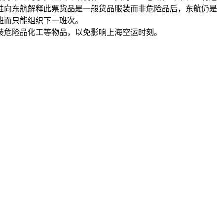
性向东航解释此票货品是一般货品服装而非危险品后，东航仍是
班而只能组织下一班次。
装危险品化工等物品，以免影响上海空运时刻。