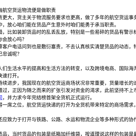
海航空货运物流便是做职责
责更大，货主关于物流服务要求也更高，做了多年的航空货运事
中，放心咱们能在货品产生意外时咱们能勇于承当职责。
糙，比如装卸货品时的乱丢乱放，特别是一些易碎的货品有警示
你会放心吗？
算客户电话问到也是敷衍塞责，不去认真核实清楚货品的动态，
己忠诚呢？
人们生活水平的提高和生活方法的转变，以及跨境电商、国际海
快速打开。
持续进步，我国现在的航空货运商场状况非常重要，货量增长的
错过，正因为随之而来的扩张引发对资金的渴求，此前坚持不上
司
，并力求今年完结榜首架全货机正式运行。
得一席之位，航空货运快递的打开为全货机带来特定的商场需求
还应致力于打开与铁路、公路、水运和物流企业等多种形式的协作
货品，当时货品的包装是纸箱加纤维袋，按道理说这样的包装是