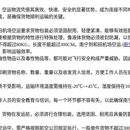
中，空运物流凭借其高效、快速、安全的显著优势，成为连接不
成，是确保货物顺利运输的关键。
田机场空运要求货物包装必须坚固耐用、轻便紧凑，能够有效抵
要根据货物的特性进行特殊处理，像液体货物必须密封防漏，以
超过80KG，长度不能超过300CM。南宁到和田机场空运-[
航
，影响运输效率。
蚀性物品以及毒性物品等，都可能对飞行安全构成严重威胁。因
印刷货物名称、数量、重量以及收发货人信息，方便工作人员在
受影响，运输环境温度需维持在-20℃~+45℃，湿度保持在1
作人员的安全教育与培训，每一个环节都不容有失，以此确保南
]，货物在发运前，必须进行合理包装，选用坚固、耐用且具备防
运中，需严格按照航空公司规定执行，一般单件货物不超过30