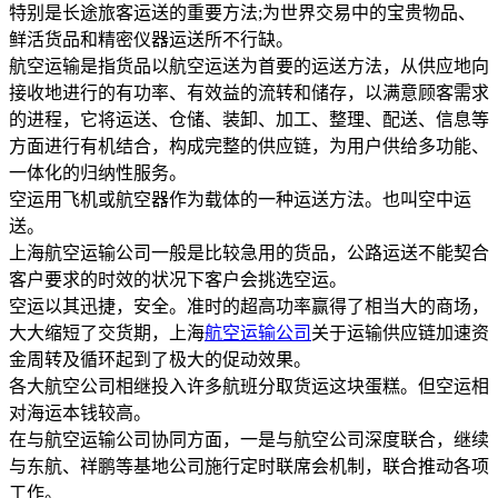
特别是长途旅客运送的重要方法;为世界交易中的宝贵物品、
鲜活货品和精密仪器运送所不行缺。
航空运输是指货品以航空运送为首要的运送方法，从供应地向
接收地进行的有功率、有效益的流转和储存，以满意顾客需求
的进程，它将运送、仓储、装卸、加工、整理、配送、信息等
方面进行有机结合，构成完整的供应链，为用户供给多功能、
一体化的归纳性服务。
空运用飞机或航空器作为载体的一种运送方法。也叫空中运
送。
上海航空运输公司一般是比较急用的货品，公路运送不能契合
客户要求的时效的状况下客户会挑选空运。
空运以其迅捷，安全。准时的超高功率赢得了相当大的商场，
大大缩短了交货期，上海
航空运输公司
关于运输供应链加速资
金周转及循环起到了极大的促动效果。
各大航空公司相继投入许多航班分取货运这块蛋糕。但空运相
对海运本钱较高。
在与航空运输公司协同方面，一是与航空公司深度联合，继续
与东航、祥鹏等基地公司施行定时联席会机制，联合推动各项
工作。