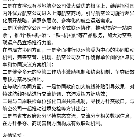
二是在支撑现有基地航空公司做大做优的根底上，继续招引国
内外优异航空公司进入上海航空商场，引导航空公司施行差异
化展开战略，满意多层次、多样化的航空运送需求。
三是联合航空公司一起展开多式联运协作，推动旅客“一站购
票”，推出“铁+机+酒”、“铁+机+景”等产品服务，加大对空铁
联运产品宣扬推行力度。
在与局方协同方面，一是全面推行以运管委为中心的协同联动
机制，完善空管、机场、航空公司及工作确保单位间的信息同
享和协同决议方案机制；
二是健全多元的空管工作功率激励机制和约束机制，争夺绩效
考核方案尽快落地。
在与政府协同方面，一是协同政府加大航线补贴引导效果，对
特殊航线补贴进行交流协调，充沛发挥方针功效；
二是与口岸联检单位强化口岸共建机制，寻找方针突破口，与
航空公司一起推动过境免检等方针出台；
三是与省市政府部分坚持常态交流，交流分享相关数据信息，
在方针争夺、商场营销方面构成有效联动机制。
友情链接 :