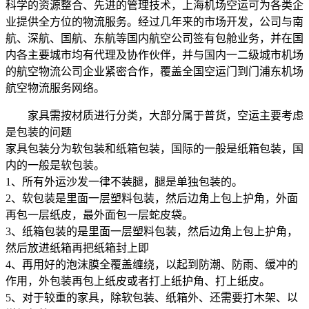
科学的资源整合、先进的管理技术，上海机场空运可为各类企
业提供全方位的物流服务。经过几年来的市场开发，公司与南
航、深航、国航、东航等国内航空公司签有包舱业务，并在国
内各主要城市均有代理及协作伙伴，并与国内一二级城市机场
的航空物流公司企业紧密合作，覆盖全国空运门到门浦东机场
航空物流服务网络。
家具需按材质进行分类，大部分属于普货，空运主要考虑
是包装的问题
家具包装分为软包装和纸箱包装，国际的一般是纸箱包装，国
内的一般是软包装。
1、所有外运沙发一律不装腿，腿是单独包装的。
2、软包装是里面一层塑料包装，然后边角上包上护角，外面
再包一层纸皮，最外面包一层蛇皮袋。
3、纸箱包装的是里面一层塑料包装，然后边角上包上护角，
然后放进纸箱再把纸箱封上即
4、再用好的泡沫膜全覆盖缠绕，以起到防潮、防雨、缓冲的
作用，外包装再包上纸皮或者打上纸护角、打上纸皮。
5、对于较重的家具，除软包装、纸箱外、还需要打木架、以