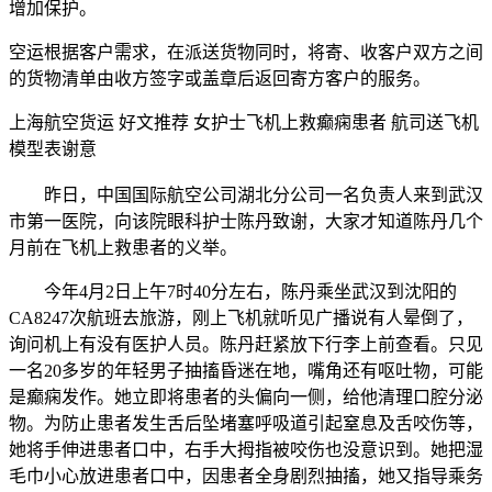
增加保护。
空运根据客户需求，在派送货物同时，将寄、收客户双方之间
的货物清单由收方签字或盖章后返回寄方客户的服务。
上海航空货运 好文推荐 女护士飞机上救癫痫患者 航司送飞机
模型表谢意
昨日，中国国际航空公司湖北分公司一名负责人来到武汉
市第一医院，向该院眼科护士陈丹致谢，大家才知道陈丹几个
月前在飞机上救患者的义举。
今年4月2日上午7时40分左右，陈丹乘坐武汉到沈阳的
CA8247次航班去旅游，刚上飞机就听见广播说有人晕倒了，
询问机上有没有医护人员。陈丹赶紧放下行李上前查看。只见
一名20多岁的年轻男子抽搐昏迷在地，嘴角还有呕吐物，可能
是癫痫发作。她立即将患者的头偏向一侧，给他清理口腔分泌
物。为防止患者发生舌后坠堵塞呼吸道引起窒息及舌咬伤等，
她将手伸进患者口中，右手大拇指被咬伤也没意识到。她把湿
毛巾小心放进患者口中，因患者全身剧烈抽搐，她又指导乘务