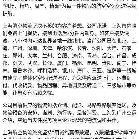
“机场、精巧、周严、精确”为每一件物品的航空空运运送保驾
护航。
上海航空物流坚决不移的为客户着想。公司承诺：上海市内咱
们免费上门提货，接到电话后3分钟内动身。如客户接货快
速，八小时内可达世界各地一线城市。当前公司已在北京、上
海、广州、深圳、天津、哈尔滨、长春、沈阳、大连、石家
庄、郑州、太本、兰州、合肥、济南、青岛、烟台、南昌、成
都、沉庆、武汉、长沙、厦门、福州、昆明、贵阳、南宁、桂
林、黑鲁木齐、呼和浩特、银川、海口、三亚、拉萨等一线城
市建立了整体化空运配送流程，为您供应派送上门、运费到
付、代收货款、物品回程、异地调货及转送二、三级城市等效
能，让您没有后顾之忧。
公司目前供应的物流包括仓储、配送、马路铁路航空运送，及
物流预备的安排、谋划、施行等，是各消费、上海到广州空运
介绍，空运当天件服务项目企业理念的物流调和共伴。
上海航空物流终究坚持“用诚笃赢得荣耀，以荣耀维护功率”的