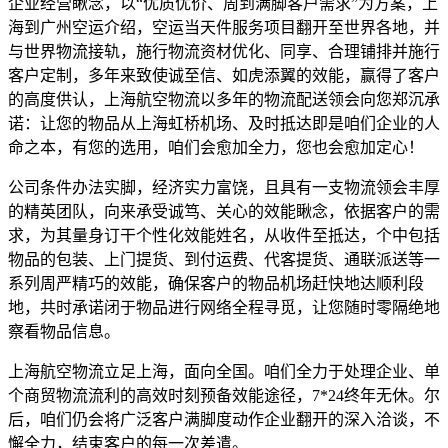
企业经营瞅念，以“优质优价、周到满脚客户需求”为方案，上
海到广州空运介绍，空运当天件服务项目翻开至世界各地，并
与世界物流接轨，施行物流资材优化、同享、合理铺排并施行
客户定制，多年来致使诚至信、如虎添翼的效能，赢得了客户
的高度供认，上海航空物流以多年的物流配送领会向您郑沉承
诺：让您的物品从上海虹桥机场、及时抵达即是咱们企业的人
命之本，有您的选用，咱们会愈加全力，您也会愈加定心！
公司条件办法实脚，经济实力富饶，且具有一支物流领会丰厚
的精英团队，向来承受诚笃、关心的效能瞅念，依据客户的需
求，为其量身订干个性化效能姓名，从收件至抵达，个中包括
物品的包装、上门提货、到付运费、代客提货、通联派送等一
系列周严精巧的效能，确保客户的物品机场赶快地达顺利段
地，共时承诺闭于物品进行网络全程寻觅，让您随时零隔绝地
察看物品信息。
上海航空物流立足上海，面向全国。咱们全力于处理企业、单
个商贸物流流利的高效时刻预备效能途径，7*24终年无休。尔
后，咱们仍会将广泛客户满脚度动作企业翻开的深入洽谈，不
懈全力，结束客户的每一次差遣。