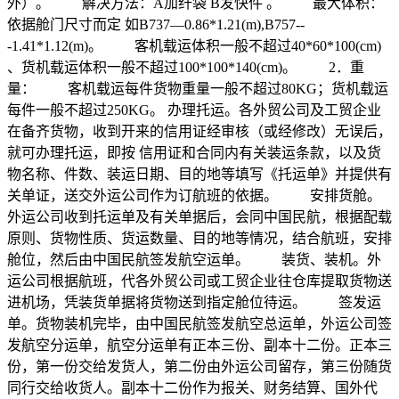
外）。 解决方法：A加纤袋 B发快件 。 最大体积：
依据舱门尺寸而定 如B737—0.86*1.21(m),B757--
-1.41*1.12(m)。 客机载运体积一般不超过40*60*100(cm)
、货机载运体积一般不超过100*100*140(cm)。 2．重
量： 客机载运每件货物重量一般不超过80KG；货机载运
每件一般不超过250KG。 办理托运。各外贸公司及工贸企业
在备齐货物，收到开来的信用证经审核（或经修改）无误后，
就可办理托运，即按 信用证和合同内有关装运条款，以及货
物名称、件数、装运日期、目的地等填写《托运单》并提供有
关单证，送交外运公司作为订航班的依据。 安排货舱。
外运公司收到托运单及有关单据后，会同中国民航，根据配载
原则、货物性质、货运数量、目的地等情况，结合航班，安排
舱位，然后由中国民航签发航空运单。 装货、装机。外
运公司根据航班，代各外贸公司或工贸企业往仓库提取货物送
进机场，凭装货单据将货物送到指定舱位待运。 签发运
单。货物装机完毕，由中国民航签发航空总运单，外运公司签
发航空分运单，航空分运单有正本三份、副本十二份。正本三
份，第一份交给发货人，第二份由外运公司留存，第三份随货
同行交给收货人。副本十二份作为报关、财务结算、国外代