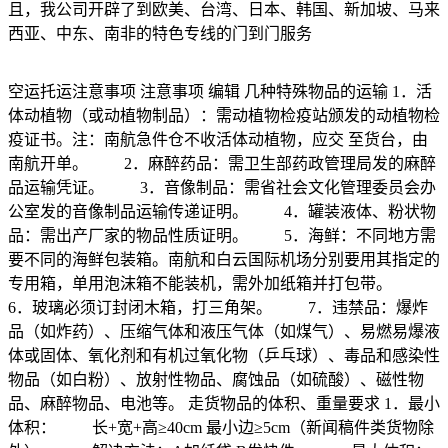
且，我公司开辟了到欧美、台湾、日本、韩国、新加坡、马来
西亚、中东、南非的特色专线的门到门服务
空运托运注意事项 注意事项 编辑 几种特殊物品的运输 1．活
体动植物（或动植物制品）：需动植物检疫站颁发的动植物检
疫证书。注：南航急件仓不收活体动植物，应交 至货台，由
南航开单。 2．麻醉药品：需卫生部药政管理局发的麻醉
品运输凭证。 3．音像制品：需省社会文化管理委员会办
公室发的音像制品运输传递证明。 4．罐装液体、粉状物
品：需出产厂家的物品性质证明。 5．海鲜：不同地方需
要不同的海鲜包装箱。南航和白云国际机场分别要用其指定的
专用箱，单用泡沫箱不能装机，需外加纸箱并打包带。
6．玻璃必须订封闭木箱，打三角架。 7．违禁品：爆炸
品（如炸药）、压缩气体和液压气体（如煤气）、易燃易爆液
体或固体、氧化剂和有机过氧化物（乒乓球）、毒品和感染性
物品（如白粉）、放射性物品、腐蚀品（如硫酸）、磁性物
品、麻醉物品、电池等。 走货物品的体积、重量要求 1．最小
体积： 长+宽+高≥40cm 最小边≥5cm（新闻稿件类货物除