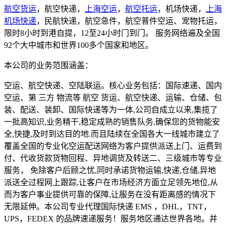
航空货运
，航空快递，
上海空运
，
航空托运
，机场快递，
上海
机场快递
，民航快递，航空急件，航空普件空运、宠物托运，
限时8小时到港自提，12至24小时门到门。 服务网络遍及全国
92个大中城市和世界100多个国家和地区。
本公司的业务范围涵盖：
空运、航空快递、空陆联运。核心业务包括：国际速递、国内
空运、第 三方 物流等 航空 货运、航空快递、运输、仓储、包
装、配送、装卸、国际快递等为一体,公司自成立以来,集揽了
一批高知识,业务精干,稳定成熟的销售队务,确保您的货物能安
全,快捷,及时到达目的地.而且陆续在全国各大一线城市建立了
覆盖全国的专业化空运配送网络为客户提供派送上门、运费到
付、代收货款货物回程、异地调货及转送二、三级城市等专业
服务， 免除客户后顾之忧,同时承诺货物运输,快递,仓储,异地
派送全过程网上跟踪,让客户在市场经济方面立足领先地位,从
而为客户事业提供可靠的保障,让服务在没有距离感的情况下
无限延伸。本公司专业代理国际快递 EMS ，DHL，TNT，
UPS，FEDEX 的品牌速递服务！服务地区通达世界各地。并